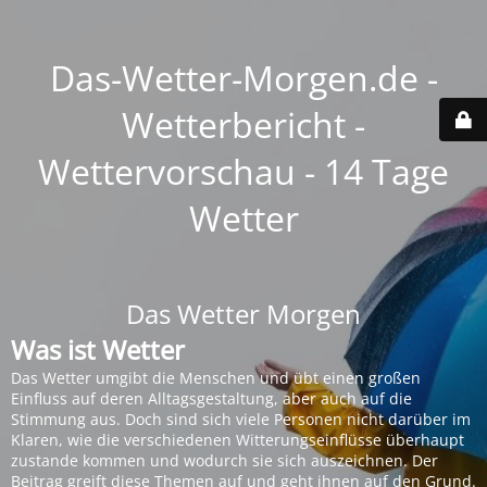
Das-Wetter-Morgen.de -
Wetterbericht -
Wettervorschau - 14 Tage
Wetter
Das Wetter Morgen
Was ist Wetter
Das Wetter umgibt die Menschen und übt einen großen
Einfluss auf deren Alltagsgestaltung, aber auch auf die
Stimmung aus. Doch sind sich viele Personen nicht darüber im
Klaren, wie die verschiedenen Witterungseinflüsse überhaupt
zustande kommen und wodurch sie sich auszeichnen. Der
Beitrag greift diese Themen auf und geht ihnen auf den Grund.