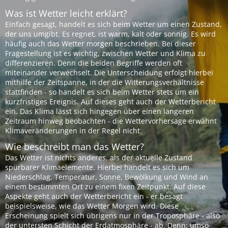
Was ist Wetter leicht erklärt?
Einfach gesagt, handelt es sich beim Wetter um einen Zustand,
der uns umgibt. Es regnet, ist warm, kalt oder sonnig. Es wird
häufig auch das Wetter morgen beschrieben. Bei dieser
Fragestellung ist es wichtig, zwischen Wetter und Klima zu
differenzieren. Denn die beiden Begriffe werden oft
miteinander verwechselt. Die Unterscheidung erfolgt hierbei
mithilfe der Zeitspanne, in der die Witterungsverhältnisse
stattfinden - so handelt es sich beim Wetter stets um ein
kurzfristiges Ereignis. Auf dieses geht auch der Wetterbericht
ein. Das Klima lässt sich hingegen über einen längeren
Zeitraum hinweg beobachten - die Wettervorhersage erwähnt
Klimaveränderungen in der Regel nicht.
Wie beschreibt man das Wetter?
Das Wetter ist nichts anderes, als der aktuelle Zustand
spürbarer Klimaelemente. Hierbei handelt es sich um
Niederschlag, Temperatur, Sonne, Bewölkung und Wind an
einem bestimmten Ort zu einem fixen Zeitpunkt. Auf diese
Aspekte geht auch der Wetterbericht ein - er besagt
beispielsweise, wie das Wetter Morgen wird. Diese
Erscheinung spielt sich übrigens nur in der Troposphäre - also
der untersten Schicht der Erdatmosphäre - ab. Denn: umso