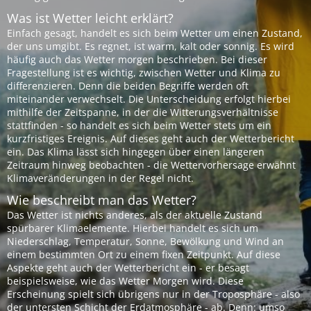
Was ist Wetter leicht erklärt?
Einfach gesagt, handelt es sich beim Wetter um einen Zustand,
der uns umgibt. Es regnet, ist warm, kalt oder sonnig. Es wird
häufig auch das Wetter morgen beschrieben. Bei dieser
Fragestellung ist es wichtig, zwischen Wetter und Klima zu
differenzieren. Denn die beiden Begriffe werden oft
miteinander verwechselt. Die Unterscheidung erfolgt hierbei
mithilfe der Zeitspanne, in der die Witterungsverhältnisse
stattfinden - so handelt es sich beim Wetter stets um ein
kurzfristiges Ereignis. Auf dieses geht auch der Wetterbericht
ein. Das Klima lässt sich hingegen über einen längeren
Zeitraum hinweg beobachten - die Wettervorhersage erwähnt
Klimaveränderungen in der Regel nicht.
Wie beschreibt man das Wetter?
Das Wetter ist nichts anderes, als der aktuelle Zustand
spürbarer Klimaelemente. Hierbei handelt es sich um
Niederschlag, Temperatur, Sonne, Bewölkung und Wind an
einem bestimmten Ort zu einem fixen Zeitpunkt. Auf diese
Aspekte geht auch der Wetterbericht ein - er besagt
beispielsweise, wie das Wetter Morgen wird. Diese
Erscheinung spielt sich übrigens nur in der Troposphäre - also
der untersten Schicht der Erdatmosphäre - ab. Denn: umso