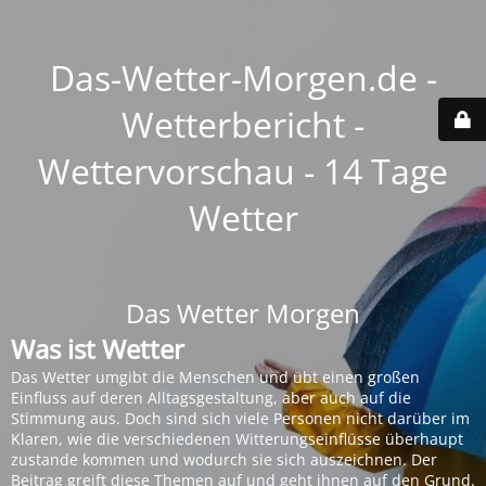
Das-Wetter-Morgen.de -
Wetterbericht -
Wettervorschau - 14 Tage
Wetter
Das Wetter Morgen
Was ist Wetter
Das Wetter umgibt die Menschen und übt einen großen
Einfluss auf deren Alltagsgestaltung, aber auch auf die
Stimmung aus. Doch sind sich viele Personen nicht darüber im
Klaren, wie die verschiedenen Witterungseinflüsse überhaupt
zustande kommen und wodurch sie sich auszeichnen. Der
Beitrag greift diese Themen auf und geht ihnen auf den Grund.