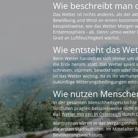
Wie beschreibt man 
Das Wetter ist nichts anderes, als der 
Bewölkung und Wind an einem bestimmten 
beispielsweise, wie das Wetter Morgen wi
Erdatmosphäre - ab. Denn: umso weiter 
Grad an Luftfeuchtigkeit wächst.
Wie entsteht das Wett
Beim Wetter handelt es sich immer um d
die Erde herum, statt. Das Wetter spielt
schneien, stürmen, bewölkt sein oder di
ist das Wetter wichtig, da es ihr Verhalt
zukünftige Witterungsbedingungen einzu
Wie nutzen Menschen
In der gesamten Menschheitsgeschichte s
Sintfluten prägten beispielsweise nicht
das
Wetter morgen in Österreich
durch O
Warmzeiten waren in der Vergangenheit s
die ersten Stadtkulturen. Im Mittelalte
Bevölkerungswachstum.