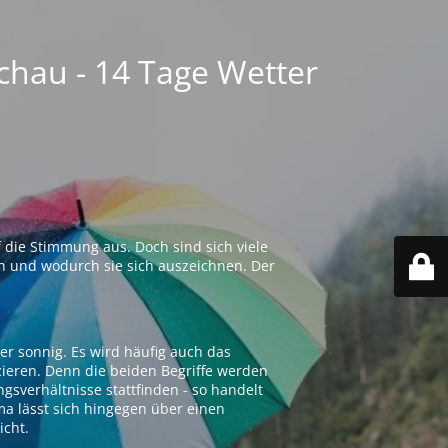
chau - 14 Tage Wetter
 die Stimmung aus. Doch sind sich viele
n und wodurch sie sich auszeichnen. Der
er sonnig. Es wird häufig auch das
zieren. Denn die beiden Begriffe werden
ngsverhältnisse stattfinden - so handelt
ima lässt sich hingegen über einen
icht.