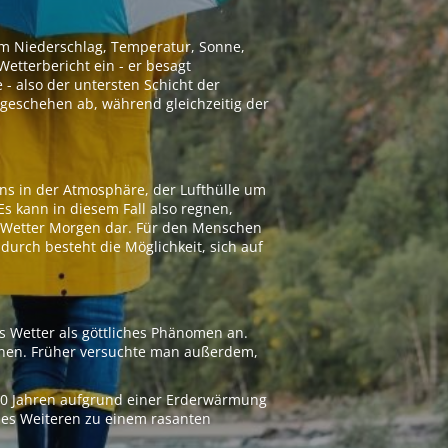
 um Niederschlag, Temperatur, Sonne,
etterbericht ein - er besagt
 - also der untersten Schicht der
geschehen ab, während gleichzeitig der
ns in der Atmosphäre, der Lufthülle um
Es kann in diesem Fall also regnen,
as Wetter Morgen dar. Für den Menschen
adurch besteht die Möglichkeit, sich auf
s Wetter als göttliches Phänomen an.
ionen. Früher versuchte man außerdem,
000 Jahren aufgrund einer Erderwärmung
 des Weiteren zu einem rasanten