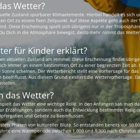
das Wetter?
aktuelle Zustand spürbarer Klimaelemente. Hierbei handelt es sich
Ort zu einem fixen Zeitpunkt. Auf diese Aspekte geht auch der W
rd. Diese Erscheinung spielt sich übrigens nur in der Troposphäre
Du Dich in die Atmosphäre bewegst, desto mehr nimmt das Wetter
er für Kinder erklärt?
en aktuellen Zustand am Himmel. Diese Erscheinung findet übrige
 sich immer an einem bestimmten Ort zu einer begrenzten Zeit ab. 
e Sonne scheinen. Der Wetterbericht stellt eine Vorhersage für d
en beeinflusst. Aus diesem Grund existiert die Wettervorhersage. D
stellen.
 das Wetter?
pielt das Wetter eine wichtige Rolle. In den Anfängen sah man da
 nur Erzählungen, sondern auch die Entwicklung bestimmter Relig
pfergaben und Gebete zu beeinflussen.
tets Phasen von kultureller Blüte. So entstanden bereits vor 10.
r führte eine Warmperiode zwischen 1.000 und 1.300 nach Christus