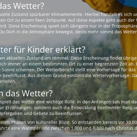
das Wetter?
aktuelle Zustand spürbarer Klimaelemente. Hierbei handelt es sich
Ort zu einem fixen Zeitpunkt. Auf diese Aspekte geht auch der W
rd. Diese Erscheinung spielt sich übrigens nur in der Troposphäre
Du Dich in die Atmosphäre bewegst, desto mehr nimmt das Wetter
er für Kinder erklärt?
en aktuellen Zustand am Himmel. Diese Erscheinung findet übrige
 sich immer an einem bestimmten Ort zu einer begrenzten Zeit ab. 
e Sonne scheinen. Der Wetterbericht stellt eine Vorhersage für d
en beeinflusst. Aus diesem Grund existiert die Wettervorhersage. D
stellen.
 das Wetter?
pielt das Wetter eine wichtige Rolle. In den Anfängen sah man da
 nur Erzählungen, sondern auch die Entwicklung bestimmter Relig
pfergaben und Gebete zu beeinflussen.
tets Phasen von kultureller Blüte. So entstanden bereits vor 10.
r führte eine Warmperiode zwischen 1.000 und 1.300 nach Christus