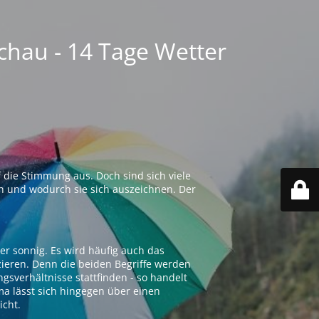
chau - 14 Tage Wetter
 die Stimmung aus. Doch sind sich viele
n und wodurch sie sich auszeichnen. Der
er sonnig. Es wird häufig auch das
zieren. Denn die beiden Begriffe werden
ngsverhältnisse stattfinden - so handelt
ima lässt sich hingegen über einen
icht.