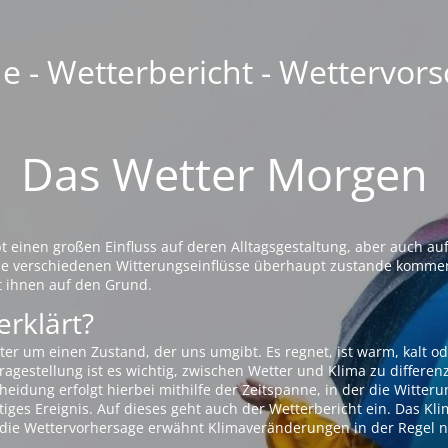
 - Wetterbericht - Wettervors
Das Wetter Morgen
einen großen Einfluss auf deren Alltagsgestaltung, aber auch auf
die verschiedenen Witterungseinflüsse überhaupt zustande komme
t ihnen auf den Grund.
erklärt?
ter um einen Zustand, der uns umgibt. Es regnet, ist warm, kalt od
agestellung ist es wichtig, zwischen Wetter und Klima zu differen
eidung erfolgt hierbei mithilfe der Zeitspanne, in der die Witteru
tiges Ereignis. Auf dieses geht auch der Wetterbericht ein. Das Kl
die Wettervorhersage erwähnt Klimaveränderungen in der Regel n