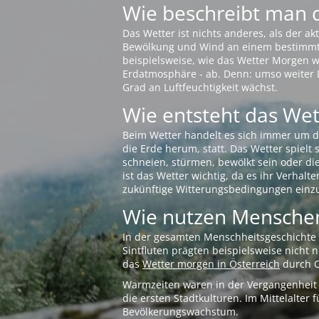
Wie beschreibt man 
Das Wetter ist nichts anderes, als der 
Bewölkung und Wind an einem bestimmten 
beispielsweise, wie das Wetter Morgen wi
Erdatmosphäre - ab. Denn: umso weiter 
Grad an Luftfeuchtigkeit wächst.
Wie entsteht das Wett
Beim Wetter handelt es sich immer um d
die Erde herum, statt. Das Wetter spielt
schneien, stürmen, bewölkt sein oder di
ist das Wetter wichtig, da es ihr Verhalt
zukünftige Witterungsbedingungen einzu
Wie nutzen Menschen
In der gesamten Menschheitsgeschichte s
Sintfluten prägten beispielsweise nicht
das
Wetter morgen in Österreich
durch O
Warmzeiten waren in der Vergangenheit s
die ersten Stadtkulturen. Im Mittelalte
Bevölkerungswachstum.