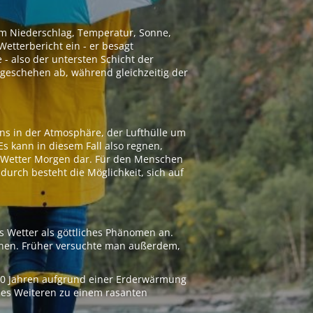
 um Niederschlag, Temperatur, Sonne,
etterbericht ein - er besagt
 - also der untersten Schicht der
geschehen ab, während gleichzeitig der
ns in der Atmosphäre, der Lufthülle um
Es kann in diesem Fall also regnen,
as Wetter Morgen dar. Für den Menschen
adurch besteht die Möglichkeit, sich auf
s Wetter als göttliches Phänomen an.
ionen. Früher versuchte man außerdem,
000 Jahren aufgrund einer Erderwärmung
 des Weiteren zu einem rasanten