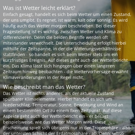
Was ist Wetter leicht erklärt?
Einfach gesagt, handelt es sich beim Wetter um einen Zustand,
der uns umgibt. Es regnet, ist warm, kalt oder sonnig. Es wird
häufig auch das Wetter morgen beschrieben. Bei dieser
Fragestellung ist es wichtig, zwischen Wetter und Klima zu
differenzieren. Denn die beiden Begriffe werden oft
miteinander verwechselt. Die Unterscheidung erfolgt hierbei
mithilfe der Zeitspanne, in der die Witterungsverhältnisse
stattfinden - so handelt es sich beim Wetter stets um ein
kurzfristiges Ereignis. Auf dieses geht auch der Wetterbericht
ein. Das Klima lässt sich hingegen über einen längeren
Zeitraum hinweg beobachten - die Wettervorhersage erwähnt
Klimaveränderungen in der Regel nicht.
Wie beschreibt man das Wetter?
Das Wetter ist nichts anderes, als der aktuelle Zustand
spürbarer Klimaelemente. Hierbei handelt es sich um
Niederschlag, Temperatur, Sonne, Bewölkung und Wind an
einem bestimmten Ort zu einem fixen Zeitpunkt. Auf diese
Aspekte geht auch der Wetterbericht ein - er besagt
beispielsweise, wie das Wetter Morgen wird. Diese
Erscheinung spielt sich übrigens nur in der Troposphäre - also
der untersten Schicht der Erdatmosphäre - ab. Denn: umso