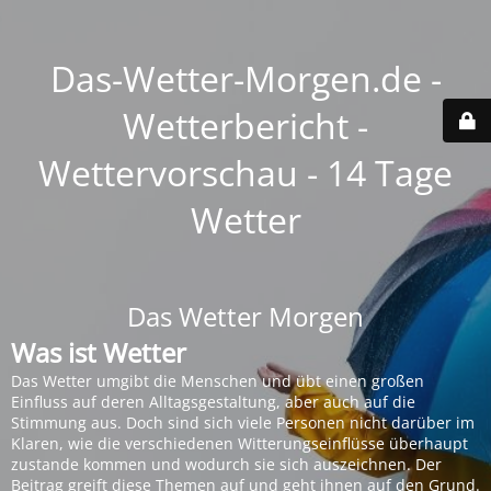
Das-Wetter-Morgen.de -
Wetterbericht -
Wettervorschau - 14 Tage
Wetter
Das Wetter Morgen
Was ist Wetter
Das Wetter umgibt die Menschen und übt einen großen
Einfluss auf deren Alltagsgestaltung, aber auch auf die
Stimmung aus. Doch sind sich viele Personen nicht darüber im
Klaren, wie die verschiedenen Witterungseinflüsse überhaupt
zustande kommen und wodurch sie sich auszeichnen. Der
Beitrag greift diese Themen auf und geht ihnen auf den Grund.