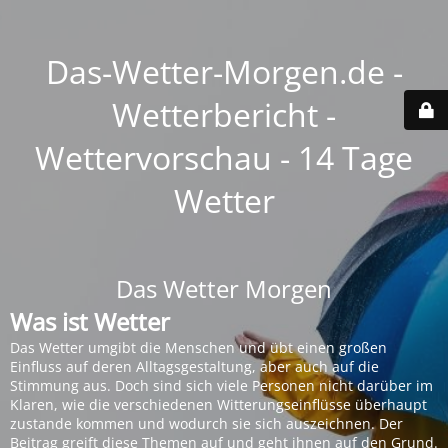
Das-Wetter-Morgen.de -
Wetterbericht -
Wettervorschau - 14 Tage
Wetter
Das Wetter Morgen
Was ist Wetter
Das Wetter umgibt die Menschen und übt einen großen
Einfluss auf deren Alltagsgestaltung, aber auch auf die
Stimmung aus. Doch sind sich viele Personen nicht darüber im
Klaren, wie die verschiedenen Witterungseinflüsse überhaupt
zustande kommen und wodurch sie sich auszeichnen. Der
Beitrag greift diese Themen auf und geht ihnen auf den Grund.