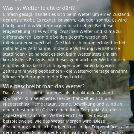
Was ist Wetter leicht erklärt?
Einfach gesagt, handelt es sich beim Wetter um einen Zustand,
der uns umgibt. Es regnet, ist warm, kalt oder sonnig. Es wird
häufig auch das Wetter morgen beschrieben. Bei dieser
Fragestellung ist es wichtig, zwischen Wetter und Klima zu
differenzieren. Denn die beiden Begriffe werden oft
miteinander verwechselt. Die Unterscheidung erfolgt hierbei
mithilfe der Zeitspanne, in der die Witterungsverhältnisse
stattfinden - so handelt es sich beim Wetter stets um ein
kurzfristiges Ereignis. Auf dieses geht auch der Wetterbericht
ein. Das Klima lässt sich hingegen über einen längeren
Zeitraum hinweg beobachten - die Wettervorhersage erwähnt
Klimaveränderungen in der Regel nicht.
Wie beschreibt man das Wetter?
Das Wetter ist nichts anderes, als der aktuelle Zustand
spürbarer Klimaelemente. Hierbei handelt es sich um
Niederschlag, Temperatur, Sonne, Bewölkung und Wind an
einem bestimmten Ort zu einem fixen Zeitpunkt. Auf diese
Aspekte geht auch der Wetterbericht ein - er besagt
beispielsweise, wie das Wetter Morgen wird. Diese
Erscheinung spielt sich übrigens nur in der Troposphäre - also
der untersten Schicht der Erdatmosphäre - ab. Denn: umso