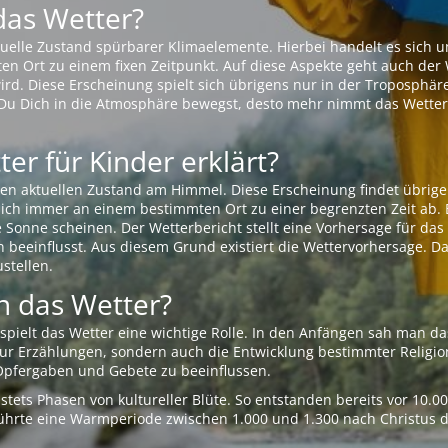
das Wetter?
aktuelle Zustand spürbarer Klimaelemente. Hierbei handelt es sich
Ort zu einem fixen Zeitpunkt. Auf diese Aspekte geht auch der W
rd. Diese Erscheinung spielt sich übrigens nur in der Troposphäre
Du Dich in die Atmosphäre bewegst, desto mehr nimmt das Wetter
er für Kinder erklärt?
en aktuellen Zustand am Himmel. Diese Erscheinung findet übrige
 sich immer an einem bestimmten Ort zu einer begrenzten Zeit ab. 
e Sonne scheinen. Der Wetterbericht stellt eine Vorhersage für d
en beeinflusst. Aus diesem Grund existiert die Wettervorhersage. D
stellen.
 das Wetter?
pielt das Wetter eine wichtige Rolle. In den Anfängen sah man da
 nur Erzählungen, sondern auch die Entwicklung bestimmter Relig
pfergaben und Gebete zu beeinflussen.
tets Phasen von kultureller Blüte. So entstanden bereits vor 10.
r führte eine Warmperiode zwischen 1.000 und 1.300 nach Christus