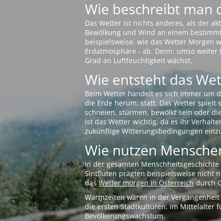
Wie beschreibt man 
Das Wetter ist nichts anderes, als der 
Bewölkung und Wind an einem bestimmten 
beispielsweise, wie das Wetter Morgen wi
Erdatmosphäre - ab. Denn: umso weiter 
Grad an Luftfeuchtigkeit wächst.
Wie entsteht das Wett
Beim Wetter handelt es sich immer um d
die Erde herum, statt. Das Wetter spielt
schneien, stürmen, bewölkt sein oder di
ist das Wetter wichtig, da es ihr Verhalt
zukünftige Witterungsbedingungen einzu
Wie nutzen Menschen
In der gesamten Menschheitsgeschichte s
Sintfluten prägten beispielsweise nicht
das
Wetter morgen in Österreich
durch O
Warmzeiten waren in der Vergangenheit s
die ersten Stadtkulturen. Im Mittelalte
Bevölkerungswachstum.