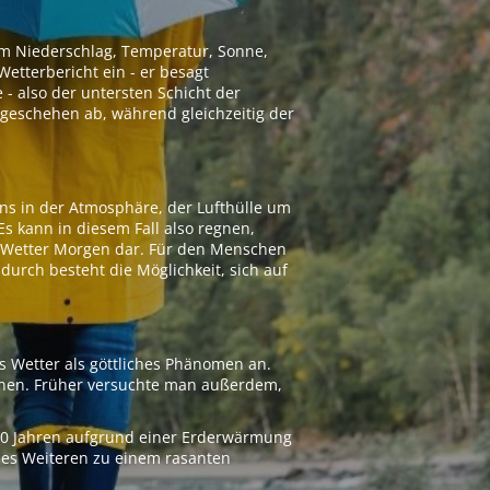
 um Niederschlag, Temperatur, Sonne,
etterbericht ein - er besagt
 - also der untersten Schicht der
geschehen ab, während gleichzeitig der
ns in der Atmosphäre, der Lufthülle um
Es kann in diesem Fall also regnen,
as Wetter Morgen dar. Für den Menschen
adurch besteht die Möglichkeit, sich auf
s Wetter als göttliches Phänomen an.
ionen. Früher versuchte man außerdem,
000 Jahren aufgrund einer Erderwärmung
 des Weiteren zu einem rasanten