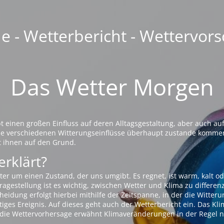
 - Wetterbericht - Wettervors
Das Wetter Morgen
einen großen Einfluss auf deren Alltagsgestaltung, aber auch auf
die verschiedenen Witterungseinflüsse überhaupt zustande komme
t ihnen auf den Grund.
erklärt?
ter um einen Zustand, der uns umgibt. Es regnet, ist warm, kalt od
agestellung ist es wichtig, zwischen Wetter und Klima zu differen
eidung erfolgt hierbei mithilfe der Zeitspanne, in der die Witteru
tiges Ereignis. Auf dieses geht auch der Wetterbericht ein. Das Kl
die Wettervorhersage erwähnt Klimaveränderungen in der Regel n