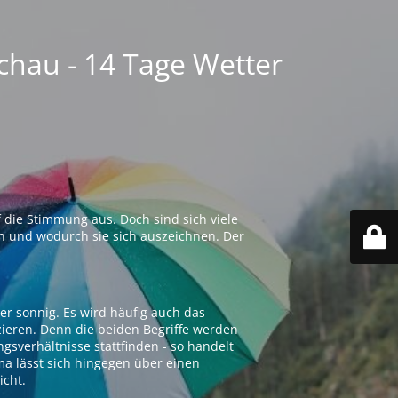
chau - 14 Tage Wetter
 die Stimmung aus. Doch sind sich viele
n und wodurch sie sich auszeichnen. Der
er sonnig. Es wird häufig auch das
zieren. Denn die beiden Begriffe werden
ngsverhältnisse stattfinden - so handelt
ima lässt sich hingegen über einen
icht.