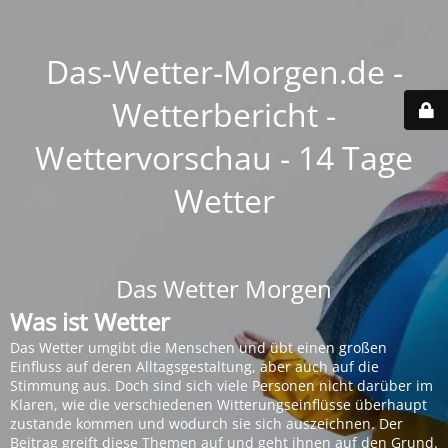
Das-Wetter-Morgen.de -
Wetterbericht -
Wettervorschau - 14 Tage
Wetter
Das Wetter Morgen
Was ist Wetter
Das Wetter umgibt die Menschen und übt einen großen
Einfluss auf deren Alltagsgestaltung, aber auch auf die
Stimmung aus. Doch sind sich viele Personen nicht darüber im
Klaren, wie die verschiedenen Witterungseinflüsse überhaupt
zustande kommen und wodurch sie sich auszeichnen. Der
Beitrag greift diese Themen auf und geht ihnen auf den Grund.