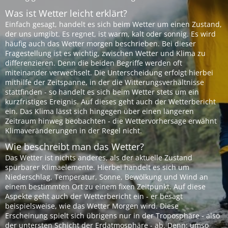
Was ist Wetter leicht erklärt?
Einfach gesagt, handelt es sich beim Wetter um einen Zustand,
der uns umgibt. Es regnet, ist warm, kalt oder sonnig. Es wird
häufig auch das Wetter morgen beschrieben. Bei dieser
Fragestellung ist es wichtig, zwischen Wetter und Klima zu
differenzieren. Denn die beiden Begriffe werden oft
miteinander verwechselt. Die Unterscheidung erfolgt hierbei
mithilfe der Zeitspanne, in der die Witterungsverhältnisse
stattfinden - so handelt es sich beim Wetter stets um ein
kurzfristiges Ereignis. Auf dieses geht auch der Wetterbericht
ein. Das Klima lässt sich hingegen über einen längeren
Zeitraum hinweg beobachten - die Wettervorhersage erwähnt
Klimaveränderungen in der Regel nicht.
Wie beschreibt man das Wetter?
Das Wetter ist nichts anderes, als der aktuelle Zustand
spürbarer Klimaelemente. Hierbei handelt es sich um
Niederschlag, Temperatur, Sonne, Bewölkung und Wind an
einem bestimmten Ort zu einem fixen Zeitpunkt. Auf diese
Aspekte geht auch der Wetterbericht ein - er besagt
beispielsweise, wie das Wetter Morgen wird. Diese
Erscheinung spielt sich übrigens nur in der Troposphäre - also
der untersten Schicht der Erdatmosphäre - ab. Denn: umso