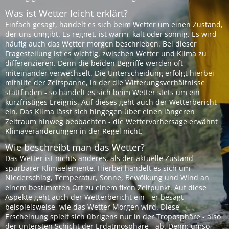
Was ist Wetter leicht erklärt?
Einfach gesagt, handelt es sich beim Wetter um einen Zustand,
der uns umgibt. Es regnet, ist warm, kalt oder sonnig. Es wird
häufig auch das Wetter morgen beschrieben. Bei dieser
Fragestellung ist es wichtig, zwischen Wetter und Klima zu
differenzieren. Denn die beiden Begriffe werden oft
miteinander verwechselt. Die Unterscheidung erfolgt hierbei
mithilfe der Zeitspanne, in der die Witterungsverhältnisse
stattfinden - so handelt es sich beim Wetter stets um ein
kurzfristiges Ereignis. Auf dieses geht auch der Wetterbericht
ein. Das Klima lässt sich hingegen über einen längeren
Zeitraum hinweg beobachten - die Wettervorhersage erwähnt
Klimaveränderungen in der Regel nicht.
Wie beschreibt man das Wetter?
Das Wetter ist nichts anderes, als der aktuelle Zustand
spürbarer Klimaelemente. Hierbei handelt es sich um
Niederschlag, Temperatur, Sonne, Bewölkung und Wind an
einem bestimmten Ort zu einem fixen Zeitpunkt. Auf diese
Aspekte geht auch der Wetterbericht ein - er besagt
beispielsweise, wie das Wetter Morgen wird. Diese
Erscheinung spielt sich übrigens nur in der Troposphäre - also
der untersten Schicht der Erdatmosphäre - ab. Denn: umso