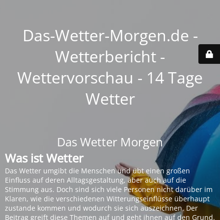
Das-Wetter-Morgen.de -
Wetterbericht -
Wettervorschau - 14 Tage
Wetter
Das Wetter Morgen
Was ist Wetter
Das Wetter umgibt die Menschen und übt einen großen
Einfluss auf deren Alltagsgestaltung, aber auch auf die
Stimmung aus. Doch sind sich viele Personen nicht darüber im
Klaren, wie die verschiedenen Witterungseinflüsse überhaupt
zustande kommen und wodurch sie sich auszeichnen. Der
Beitrag greift diese Themen auf und geht ihnen auf den Grund.