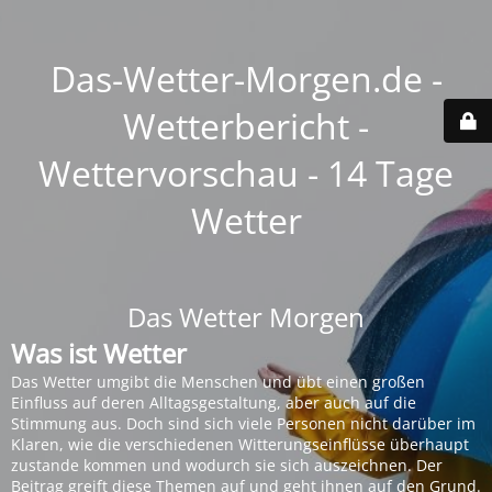
Das-Wetter-Morgen.de -
Wetterbericht -
Wettervorschau - 14 Tage
Wetter
Das Wetter Morgen
Was ist Wetter
Das Wetter umgibt die Menschen und übt einen großen
Einfluss auf deren Alltagsgestaltung, aber auch auf die
Stimmung aus. Doch sind sich viele Personen nicht darüber im
Klaren, wie die verschiedenen Witterungseinflüsse überhaupt
zustande kommen und wodurch sie sich auszeichnen. Der
Beitrag greift diese Themen auf und geht ihnen auf den Grund.