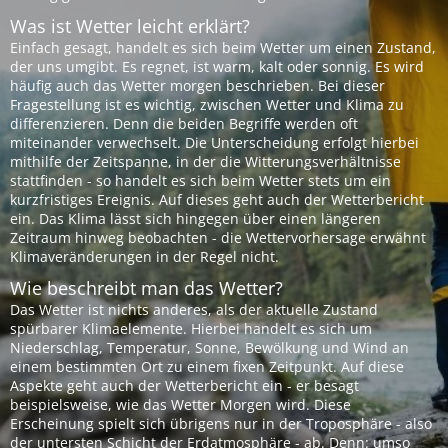
Was ist Wetter leicht erklärt?
Einfach gesagt, handelt es sich beim Wetter um einen Zustand,
der uns umgibt. Es regnet, ist warm, kalt oder sonnig. Es wird
häufig auch das Wetter morgen beschrieben. Bei dieser
Fragestellung ist es wichtig, zwischen Wetter und Klima zu
differenzieren. Denn die beiden Begriffe werden oft
miteinander verwechselt. Die Unterscheidung erfolgt hierbei
mithilfe der Zeitspanne, in der die Witterungsverhältnisse
stattfinden - so handelt es sich beim Wetter stets um ein
kurzfristiges Ereignis. Auf dieses geht auch der Wetterbericht
ein. Das Klima lässt sich hingegen über einen längeren
Zeitraum hinweg beobachten - die Wettervorhersage erwähnt
Klimaveränderungen in der Regel nicht.
Wie beschreibt man das Wetter?
Das Wetter ist nichts anderes, als der aktuelle Zustand
spürbarer Klimaelemente. Hierbei handelt es sich um
Niederschlag, Temperatur, Sonne, Bewölkung und Wind an
einem bestimmten Ort zu einem fixen Zeitpunkt. Auf diese
Aspekte geht auch der Wetterbericht ein - er besagt
beispielsweise, wie das Wetter Morgen wird. Diese
Erscheinung spielt sich übrigens nur in der Troposphäre - also
der untersten Schicht der Erdatmosphäre - ab. Denn: umso