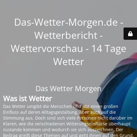
Das-Wetter-Morgen.de -
Wetterbericht -
Wettervorschau - 14 Tage
Wetter
Das Wetter Morgen
Was ist Wetter
Das Wetter umgibt die Menschen und übt einen großen
Einfluss auf deren Alltagsgestaltung, aber auch auf die
Stimmung aus. Doch sind sich viele Personen nicht darüber im
Klaren, wie die verschiedenen Witterungseinflüsse überhaupt
zustande kommen und wodurch sie sich auszeichnen. Der
Beitrag greift diese Themen auf und geht ihnen auf den Grund.