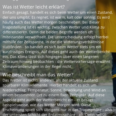
Was ist Wetter leicht erklärt?
Einfach gesagt, handelt es sich beim Wetter um einen Zustand,
der uns umgibt. Es regnet, ist warm, kalt oder sonnig. Es wird
häufig auch das Wetter morgen beschrieben. Bei dieser
Fragestellung ist es wichtig, zwischen Wetter und Klima zu
differenzieren. Denn die beiden Begriffe werden oft
miteinander verwechselt. Die Unterscheidung erfolgt hierbei
mithilfe der Zeitspanne, in der die Witterungsverhältnisse
stattfinden - so handelt es sich beim Wetter stets um ein
kurzfristiges Ereignis. Auf dieses geht auch der Wetterbericht
ein. Das Klima lässt sich hingegen über einen längeren
Zeitraum hinweg beobachten - die Wettervorhersage erwähnt
Klimaveränderungen in der Regel nicht.
Wie beschreibt man das Wetter?
Das Wetter ist nichts anderes, als der aktuelle Zustand
spürbarer Klimaelemente. Hierbei handelt es sich um
Niederschlag, Temperatur, Sonne, Bewölkung und Wind an
einem bestimmten Ort zu einem fixen Zeitpunkt. Auf diese
Aspekte geht auch der Wetterbericht ein - er besagt
beispielsweise, wie das Wetter Morgen wird. Diese
Erscheinung spielt sich übrigens nur in der Troposphäre - also
der untersten Schicht der Erdatmosphäre - ab. Denn: umso