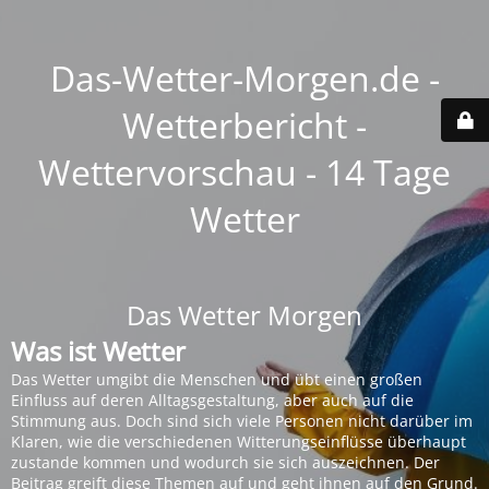
Das-Wetter-Morgen.de -
Wetterbericht -
Wettervorschau - 14 Tage
Wetter
Das Wetter Morgen
Was ist Wetter
Das Wetter umgibt die Menschen und übt einen großen
Einfluss auf deren Alltagsgestaltung, aber auch auf die
Stimmung aus. Doch sind sich viele Personen nicht darüber im
Klaren, wie die verschiedenen Witterungseinflüsse überhaupt
zustande kommen und wodurch sie sich auszeichnen. Der
Beitrag greift diese Themen auf und geht ihnen auf den Grund.