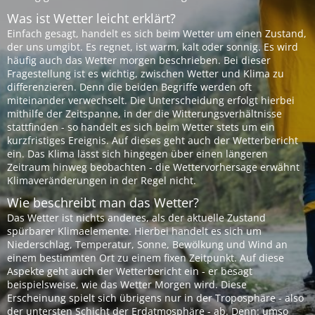
Was ist Wetter leicht erklärt?
Einfach gesagt, handelt es sich beim Wetter um einen Zustand,
der uns umgibt. Es regnet, ist warm, kalt oder sonnig. Es wird
häufig auch das Wetter morgen beschrieben. Bei dieser
Fragestellung ist es wichtig, zwischen Wetter und Klima zu
differenzieren. Denn die beiden Begriffe werden oft
miteinander verwechselt. Die Unterscheidung erfolgt hierbei
mithilfe der Zeitspanne, in der die Witterungsverhältnisse
stattfinden - so handelt es sich beim Wetter stets um ein
kurzfristiges Ereignis. Auf dieses geht auch der Wetterbericht
ein. Das Klima lässt sich hingegen über einen längeren
Zeitraum hinweg beobachten - die Wettervorhersage erwähnt
Klimaveränderungen in der Regel nicht.
Wie beschreibt man das Wetter?
Das Wetter ist nichts anderes, als der aktuelle Zustand
spürbarer Klimaelemente. Hierbei handelt es sich um
Niederschlag, Temperatur, Sonne, Bewölkung und Wind an
einem bestimmten Ort zu einem fixen Zeitpunkt. Auf diese
Aspekte geht auch der Wetterbericht ein - er besagt
beispielsweise, wie das Wetter Morgen wird. Diese
Erscheinung spielt sich übrigens nur in der Troposphäre - also
der untersten Schicht der Erdatmosphäre - ab. Denn: umso