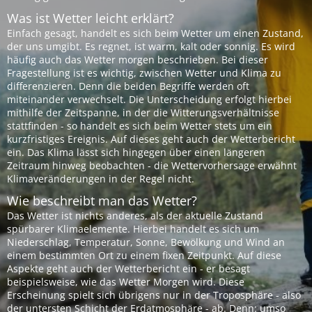
Was ist Wetter leicht erklärt?
Einfach gesagt, handelt es sich beim Wetter um einen Zustand,
der uns umgibt. Es regnet, ist warm, kalt oder sonnig. Es wird
häufig auch das Wetter morgen beschrieben. Bei dieser
Fragestellung ist es wichtig, zwischen Wetter und Klima zu
differenzieren. Denn die beiden Begriffe werden oft
miteinander verwechselt. Die Unterscheidung erfolgt hierbei
mithilfe der Zeitspanne, in der die Witterungsverhältnisse
stattfinden - so handelt es sich beim Wetter stets um ein
kurzfristiges Ereignis. Auf dieses geht auch der Wetterbericht
ein. Das Klima lässt sich hingegen über einen längeren
Zeitraum hinweg beobachten - die Wettervorhersage erwähnt
Klimaveränderungen in der Regel nicht.
Wie beschreibt man das Wetter?
Das Wetter ist nichts anderes, als der aktuelle Zustand
spürbarer Klimaelemente. Hierbei handelt es sich um
Niederschlag, Temperatur, Sonne, Bewölkung und Wind an
einem bestimmten Ort zu einem fixen Zeitpunkt. Auf diese
Aspekte geht auch der Wetterbericht ein - er besagt
beispielsweise, wie das Wetter Morgen wird. Diese
Erscheinung spielt sich übrigens nur in der Troposphäre - also
der untersten Schicht der Erdatmosphäre - ab. Denn: umso