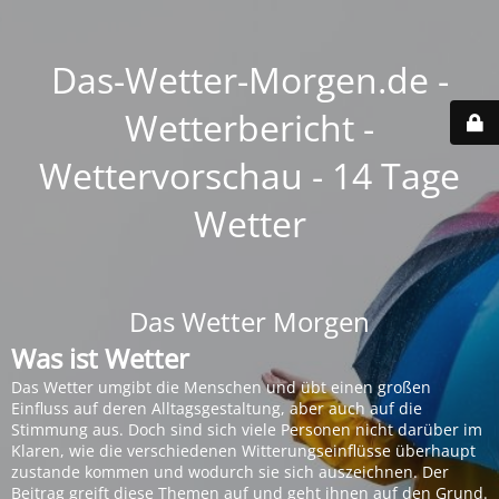
Das-Wetter-Morgen.de -
Wetterbericht -
Wettervorschau - 14 Tage
Wetter
Das Wetter Morgen
Was ist Wetter
Das Wetter umgibt die Menschen und übt einen großen
Einfluss auf deren Alltagsgestaltung, aber auch auf die
Stimmung aus. Doch sind sich viele Personen nicht darüber im
Klaren, wie die verschiedenen Witterungseinflüsse überhaupt
zustande kommen und wodurch sie sich auszeichnen. Der
Beitrag greift diese Themen auf und geht ihnen auf den Grund.