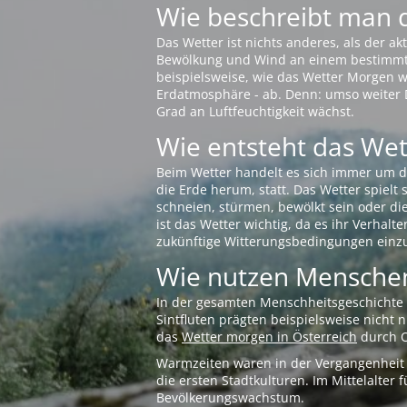
Wie beschreibt man 
Das Wetter ist nichts anderes, als der 
Bewölkung und Wind an einem bestimmten 
beispielsweise, wie das Wetter Morgen wi
Erdatmosphäre - ab. Denn: umso weiter 
Grad an Luftfeuchtigkeit wächst.
Wie entsteht das Wett
Beim Wetter handelt es sich immer um d
die Erde herum, statt. Das Wetter spielt
schneien, stürmen, bewölkt sein oder di
ist das Wetter wichtig, da es ihr Verhalt
zukünftige Witterungsbedingungen einzu
Wie nutzen Menschen
In der gesamten Menschheitsgeschichte s
Sintfluten prägten beispielsweise nicht
das
Wetter morgen in Österreich
durch O
Warmzeiten waren in der Vergangenheit s
die ersten Stadtkulturen. Im Mittelalte
Bevölkerungswachstum.