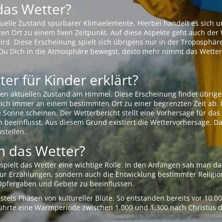
das Wetter?
aktuelle Zustand spürbarer Klimaelemente. Hierbei handelt es sich
Ort zu einem fixen Zeitpunkt. Auf diese Aspekte geht auch der W
rd. Diese Erscheinung spielt sich übrigens nur in der Troposphäre
Du Dich in die Atmosphäre bewegst, desto mehr nimmt das Wetter
er für Kinder erklärt?
en aktuellen Zustand am Himmel. Diese Erscheinung findet übrige
 sich immer an einem bestimmten Ort zu einer begrenzten Zeit ab. 
e Sonne scheinen. Der Wetterbericht stellt eine Vorhersage für d
en beeinflusst. Aus diesem Grund existiert die Wettervorhersage. D
stellen.
 das Wetter?
pielt das Wetter eine wichtige Rolle. In den Anfängen sah man da
 nur Erzählungen, sondern auch die Entwicklung bestimmter Relig
pfergaben und Gebete zu beeinflussen.
tets Phasen von kultureller Blüte. So entstanden bereits vor 10.
r führte eine Warmperiode zwischen 1.000 und 1.300 nach Christus