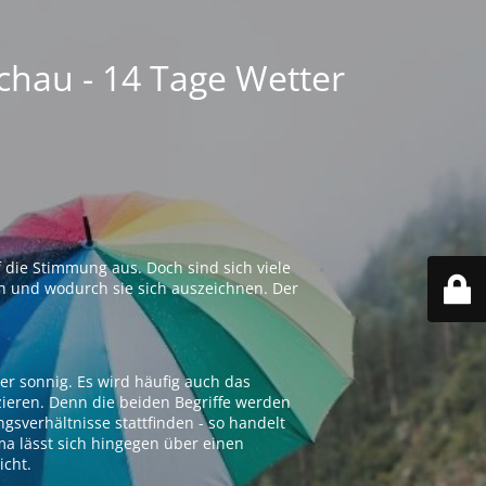
chau - 14 Tage Wetter
 die Stimmung aus. Doch sind sich viele
n und wodurch sie sich auszeichnen. Der
er sonnig. Es wird häufig auch das
zieren. Denn die beiden Begriffe werden
ngsverhältnisse stattfinden - so handelt
ima lässt sich hingegen über einen
icht.