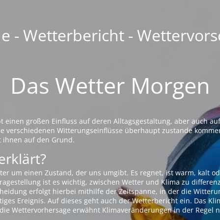
 - Wetterbericht - Wettervors
Das Wetter Morgen
einen großen Einfluss auf deren Alltagsgestaltung, aber auch auf
die verschiedenen Witterungseinflüsse überhaupt zustande komme
t ihnen auf den Grund.
erklärt?
ter um einen Zustand, der uns umgibt. Es regnet, ist warm, kalt od
agestellung ist es wichtig, zwischen Wetter und Klima zu differen
eidung erfolgt hierbei mithilfe der Zeitspanne, in der die Witteru
tiges Ereignis. Auf dieses geht auch der Wetterbericht ein. Das Kl
die Wettervorhersage erwähnt Klimaveränderungen in der Regel n