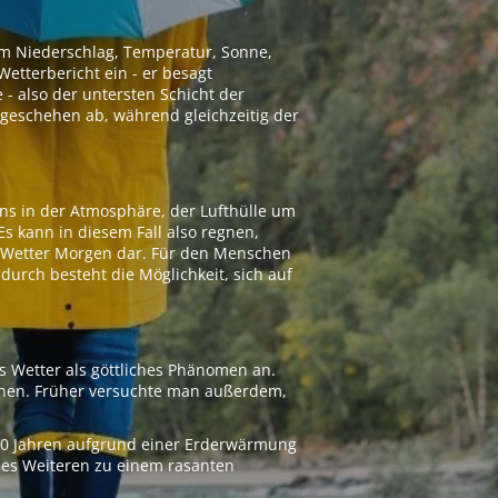
 um Niederschlag, Temperatur, Sonne,
etterbericht ein - er besagt
 - also der untersten Schicht der
geschehen ab, während gleichzeitig der
ns in der Atmosphäre, der Lufthülle um
Es kann in diesem Fall also regnen,
as Wetter Morgen dar. Für den Menschen
adurch besteht die Möglichkeit, sich auf
s Wetter als göttliches Phänomen an.
ionen. Früher versuchte man außerdem,
000 Jahren aufgrund einer Erderwärmung
 des Weiteren zu einem rasanten