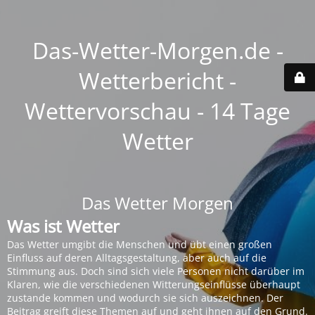
Das-Wetter-Morgen.de -
Wetterbericht -
Wettervorschau - 14 Tage
Wetter
Das Wetter Morgen
Was ist Wetter
Das Wetter umgibt die Menschen und übt einen großen
Einfluss auf deren Alltagsgestaltung, aber auch auf die
Stimmung aus. Doch sind sich viele Personen nicht darüber im
Klaren, wie die verschiedenen Witterungseinflüsse überhaupt
zustande kommen und wodurch sie sich auszeichnen. Der
Beitrag greift diese Themen auf und geht ihnen auf den Grund.