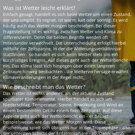
Was ist Wetter leicht erklärt?
Einfach gesagt, handelt es sich beim Wetter um einen Zustand,
der uns umgibt. Es regnet, ist warm, kalt oder sonnig. Es wird
häufig auch das Wetter morgen beschrieben. Bei dieser
Fragestellung ist es wichtig, zwischen Wetter und Klima zu
differenzieren. Denn die beiden Begriffe werden oft
miteinander verwechselt. Die Unterscheidung erfolgt hierbei
mithilfe der Zeitspanne, in der die Witterungsverhältnisse
stattfinden - so handelt es sich beim Wetter stets um ein
kurzfristiges Ereignis. Auf dieses geht auch der Wetterbericht
ein. Das Klima lässt sich hingegen über einen längeren
Zeitraum hinweg beobachten - die Wettervorhersage erwähnt
Klimaveränderungen in der Regel nicht.
Wie beschreibt man das Wetter?
Das Wetter ist nichts anderes, als der aktuelle Zustand
spürbarer Klimaelemente. Hierbei handelt es sich um
Niederschlag, Temperatur, Sonne, Bewölkung und Wind an
einem bestimmten Ort zu einem fixen Zeitpunkt. Auf diese
Aspekte geht auch der Wetterbericht ein - er besagt
beispielsweise, wie das Wetter Morgen wird. Diese
Erscheinung spielt sich übrigens nur in der Troposphäre - also
der untersten Schicht der Erdatmosphäre - ab. Denn: umso