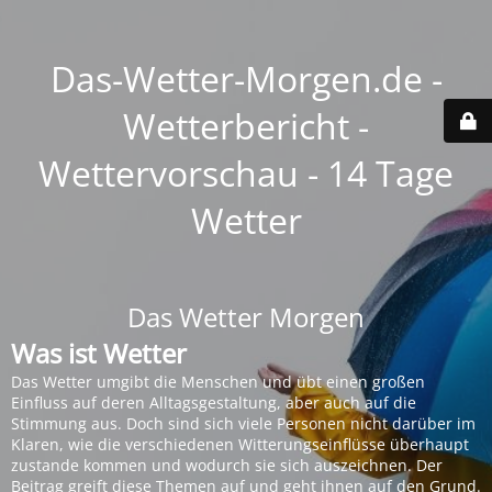
Das-Wetter-Morgen.de -
Wetterbericht -
Wettervorschau - 14 Tage
Wetter
Das Wetter Morgen
Was ist Wetter
Das Wetter umgibt die Menschen und übt einen großen
Einfluss auf deren Alltagsgestaltung, aber auch auf die
Stimmung aus. Doch sind sich viele Personen nicht darüber im
Klaren, wie die verschiedenen Witterungseinflüsse überhaupt
zustande kommen und wodurch sie sich auszeichnen. Der
Beitrag greift diese Themen auf und geht ihnen auf den Grund.