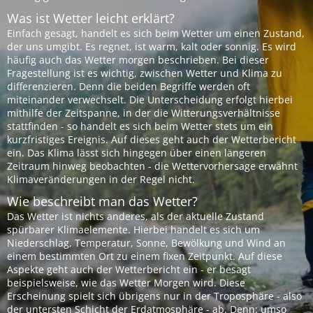
Was ist Wetter leicht erklärt?
Einfach gesagt, handelt es sich beim Wetter um einen Zustand,
der uns umgibt. Es regnet, ist warm, kalt oder sonnig. Es wird
häufig auch das Wetter morgen beschrieben. Bei dieser
Fragestellung ist es wichtig, zwischen Wetter und Klima zu
differenzieren. Denn die beiden Begriffe werden oft
miteinander verwechselt. Die Unterscheidung erfolgt hierbei
mithilfe der Zeitspanne, in der die Witterungsverhältnisse
stattfinden - so handelt es sich beim Wetter stets um ein
kurzfristiges Ereignis. Auf dieses geht auch der Wetterbericht
ein. Das Klima lässt sich hingegen über einen längeren
Zeitraum hinweg beobachten - die Wettervorhersage erwähnt
Klimaveränderungen in der Regel nicht.
Wie beschreibt man das Wetter?
Das Wetter ist nichts anderes, als der aktuelle Zustand
spürbarer Klimaelemente. Hierbei handelt es sich um
Niederschlag, Temperatur, Sonne, Bewölkung und Wind an
einem bestimmten Ort zu einem fixen Zeitpunkt. Auf diese
Aspekte geht auch der Wetterbericht ein - er besagt
beispielsweise, wie das Wetter Morgen wird. Diese
Erscheinung spielt sich übrigens nur in der Troposphäre - also
der untersten Schicht der Erdatmosphäre - ab. Denn: umso