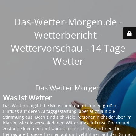
Das-Wetter-Morgen.de -
Wetterbericht -
Wettervorschau - 14 Tage
Wetter
Das Wetter Morgen
Was ist Wetter
Das Wetter umgibt die Menschen und übt einen großen
Einfluss auf deren Alltagsgestaltung, aber auch auf die
Stimmung aus. Doch sind sich viele Personen nicht darüber im
Klaren, wie die verschiedenen Witterungseinflüsse überhaupt
zustande kommen und wodurch sie sich auszeichnen. Der
Beitrag greift diese Themen auf und geht ihnen auf den Grund.