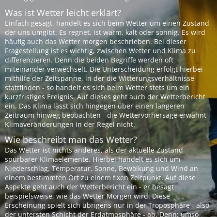
Was ist Wetter leicht erklärt?
Einfach gesagt, handelt es sich beim Wetter um einen Zustand,
der uns umgibt. Es regnet, ist warm, kalt oder sonnig. Es wird
häufig auch das Wetter morgen beschrieben. Bei dieser
Fragestellung ist es wichtig, zwischen Wetter und Klima zu
differenzieren. Denn die beiden Begriffe werden oft
miteinander verwechselt. Die Unterscheidung erfolgt hierbei
mithilfe der Zeitspanne, in der die Witterungsverhältnisse
stattfinden - so handelt es sich beim Wetter stets um ein
kurzfristiges Ereignis. Auf dieses geht auch der Wetterbericht
ein. Das Klima lässt sich hingegen über einen längeren
Zeitraum hinweg beobachten - die Wettervorhersage erwähnt
Klimaveränderungen in der Regel nicht.
Wie beschreibt man das Wetter?
Das Wetter ist nichts anderes, als der aktuelle Zustand
spürbarer Klimaelemente. Hierbei handelt es sich um
Niederschlag, Temperatur, Sonne, Bewölkung und Wind an
einem bestimmten Ort zu einem fixen Zeitpunkt. Auf diese
Aspekte geht auch der Wetterbericht ein - er besagt
beispielsweise, wie das Wetter Morgen wird. Diese
Erscheinung spielt sich übrigens nur in der Troposphäre - also
der untersten Schicht der Erdatmosphäre - ab. Denn: umso