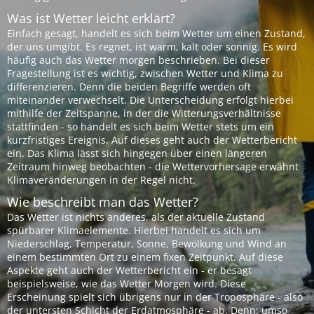
Was ist Wetter leicht erklärt?
Einfach gesagt, handelt es sich beim Wetter um einen Zustand,
der uns umgibt. Es regnet, ist warm, kalt oder sonnig. Es wird
häufig auch das Wetter morgen beschrieben. Bei dieser
Fragestellung ist es wichtig, zwischen Wetter und Klima zu
differenzieren. Denn die beiden Begriffe werden oft
miteinander verwechselt. Die Unterscheidung erfolgt hierbei
mithilfe der Zeitspanne, in der die Witterungsverhältnisse
stattfinden - so handelt es sich beim Wetter stets um ein
kurzfristiges Ereignis. Auf dieses geht auch der Wetterbericht
ein. Das Klima lässt sich hingegen über einen längeren
Zeitraum hinweg beobachten - die Wettervorhersage erwähnt
Klimaveränderungen in der Regel nicht.
Wie beschreibt man das Wetter?
Das Wetter ist nichts anderes, als der aktuelle Zustand
spürbarer Klimaelemente. Hierbei handelt es sich um
Niederschlag, Temperatur, Sonne, Bewölkung und Wind an
einem bestimmten Ort zu einem fixen Zeitpunkt. Auf diese
Aspekte geht auch der Wetterbericht ein - er besagt
beispielsweise, wie das Wetter Morgen wird. Diese
Erscheinung spielt sich übrigens nur in der Troposphäre - also
der untersten Schicht der Erdatmosphäre - ab. Denn: umso