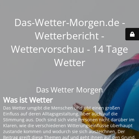
Das-Wetter-Morgen.de -
Wetterbericht -
Wettervorschau - 14 Tage
Wetter
Das Wetter Morgen
Was ist Wetter
Das Wetter umgibt die Menschen und übt einen großen
Einfluss auf deren Alltagsgestaltung, aber auch auf die
Stimmung aus. Doch sind sich viele Personen nicht darüber im
Klaren, wie die verschiedenen Witterungseinflüsse überhaupt
zustande kommen und wodurch sie sich auszeichnen. Der
Beitrag greift diese Themen auf und geht ihnen auf den Grund.