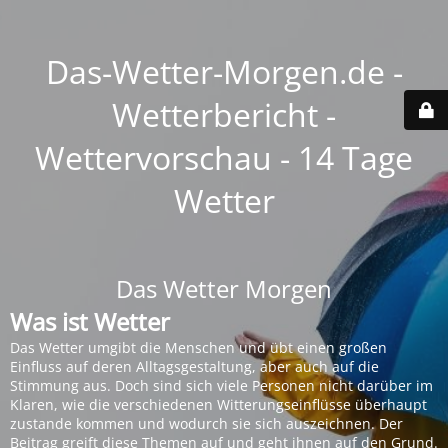
Das-Wetter-Morgen.de -
Wetterbericht -
Wettervorschau - 14 Tage
Wetter
Das Wetter Morgen
Was ist Wetter
Das Wetter umgibt die Menschen und übt einen großen
Einfluss auf deren Alltagsgestaltung, aber auch auf die
Stimmung aus. Doch sind sich viele Personen nicht darüber im
Klaren, wie die verschiedenen Witterungseinflüsse überhaupt
zustande kommen und wodurch sie sich auszeichnen. Der
Beitrag greift diese Themen auf und geht ihnen auf den Grund.