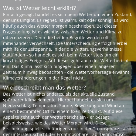
Was ist Wetter leicht erklärt?
Einfach gesagt, handelt es sich beim Wetter um einen Zustand,
der uns umgibt. Es regnet, ist warm, kalt oder sonnig. Es wird
häufig auch das Wetter morgen beschrieben. Bei dieser
Fragestellung ist es wichtig, zwischen Wetter und Klima zu
differenzieren. Denn die beiden Begriffe werden oft
miteinander verwechselt. Die Unterscheidung erfolgt hierbei
mithilfe der Zeitspanne, in der die Witterungsverhältnisse
stattfinden - so handelt es sich beim Wetter stets um ein
kurzfristiges Ereignis. Auf dieses geht auch der Wetterbericht
ein. Das Klima lässt sich hingegen über einen längeren
Zeitraum hinweg beobachten - die Wettervorhersage erwähnt
Klimaveränderungen in der Regel nicht.
Wie beschreibt man das Wetter?
Das Wetter ist nichts anderes, als der aktuelle Zustand
spürbarer Klimaelemente. Hierbei handelt es sich um
Niederschlag, Temperatur, Sonne, Bewölkung und Wind an
einem bestimmten Ort zu einem fixen Zeitpunkt. Auf diese
Aspekte geht auch der Wetterbericht ein - er besagt
beispielsweise, wie das Wetter Morgen wird. Diese
Erscheinung spielt sich übrigens nur in der Troposphäre - also
der untersten Schicht der Erdatmosphäre - ab. Denn: umso