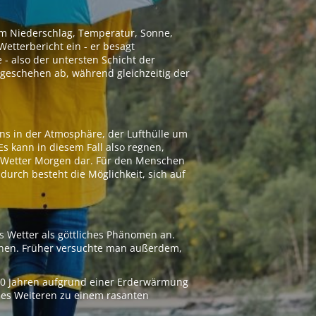
 um Niederschlag, Temperatur, Sonne,
etterbericht ein - er besagt
 - also der untersten Schicht der
geschehen ab, während gleichzeitig der
ns in der Atmosphäre, der Lufthülle um
Es kann in diesem Fall also regnen,
as Wetter Morgen dar. Für den Menschen
adurch besteht die Möglichkeit, sich auf
s Wetter als göttliches Phänomen an.
ionen. Früher versuchte man außerdem,
000 Jahren aufgrund einer Erderwärmung
 des Weiteren zu einem rasanten