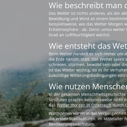
Wie beschreibt man 
Das Wetter ist nichts anderes, als der 
Bewölkung und Wind an einem bestimmten 
beispielsweise, wie das Wetter Morgen wi
Erdatmosphäre - ab. Denn: umso weiter 
Grad an Luftfeuchtigkeit wächst.
Wie entsteht das Wett
Beim Wetter handelt es sich immer um d
die Erde herum, statt. Das Wetter spielt
schneien, stürmen, bewölkt sein oder di
ist das Wetter wichtig, da es ihr Verhalt
zukünftige Witterungsbedingungen einzu
Wie nutzen Menschen
In der gesamten Menschheitsgeschichte s
Sintfluten prägten beispielsweise nicht
das
Wetter morgen in Österreich
durch O
Warmzeiten waren in der Vergangenheit s
die ersten Stadtkulturen. Im Mittelalte
Bevölkerungswachstum.