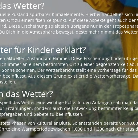
das Wetter?
aktuelle Zustand spürbarer Klimaelemente. Hierbei handelt es sich
Ort zu einem fixen Zeitpunkt. Auf diese Aspekte geht auch der W
rd. Diese Erscheinung spielt sich übrigens nur in der Troposphäre
Du Dich in die Atmosphäre bewegst, desto mehr nimmt das Wetter
er für Kinder erklärt?
en aktuellen Zustand am Himmel. Diese Erscheinung findet übrige
 sich immer an einem bestimmten Ort zu einer begrenzten Zeit ab. 
e Sonne scheinen. Der Wetterbericht stellt eine Vorhersage für d
en beeinflusst. Aus diesem Grund existiert die Wettervorhersage. D
stellen.
 das Wetter?
pielt das Wetter eine wichtige Rolle. In den Anfängen sah man da
 nur Erzählungen, sondern auch die Entwicklung bestimmter Relig
pfergaben und Gebete zu beeinflussen.
tets Phasen von kultureller Blüte. So entstanden bereits vor 10.
r führte eine Warmperiode zwischen 1.000 und 1.300 nach Christus