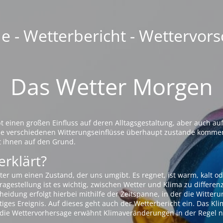
 - Wetterbericht - Wettervors
Das Wetter Morgen
einen großen Einfluss auf deren Alltagsgestaltung, aber auch auf
die verschiedenen Witterungseinflüsse überhaupt zustande komme
t ihnen auf den Grund.
erklärt?
ter um einen Zustand, der uns umgibt. Es regnet, ist warm, kalt od
agestellung ist es wichtig, zwischen Wetter und Klima zu differen
eidung erfolgt hierbei mithilfe der Zeitspanne, in der die Witteru
tiges Ereignis. Auf dieses geht auch der Wetterbericht ein. Das Kl
die Wettervorhersage erwähnt Klimaveränderungen in der Regel n