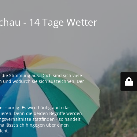
chau - 14 Tage Wetter
 die Stimmung aus. Doch sind sich viele
n und wodurch sie sich auszeichnen. Der
er sonnig. Es wird häufig auch das
zieren. Denn die beiden Begriffe werden
ngsverhältnisse stattfinden - so handelt
ima lässt sich hingegen über einen
icht.