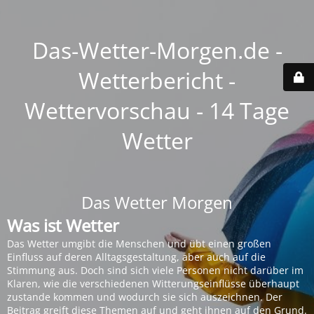
Das-Wetter-Morgen.de -
Wetterbericht -
Wettervorschau - 14 Tage
Wetter
Das Wetter Morgen
Was ist Wetter
Das Wetter umgibt die Menschen und übt einen großen
Einfluss auf deren Alltagsgestaltung, aber auch auf die
Stimmung aus. Doch sind sich viele Personen nicht darüber im
Klaren, wie die verschiedenen Witterungseinflüsse überhaupt
zustande kommen und wodurch sie sich auszeichnen. Der
Beitrag greift diese Themen auf und geht ihnen auf den Grund.