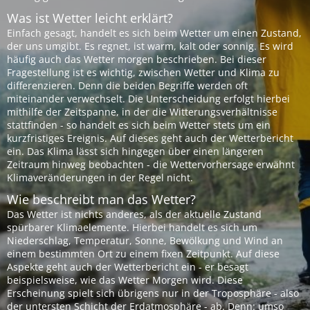
Was ist Wetter leicht erklärt?
Einfach gesagt, handelt es sich beim Wetter um einen Zustand,
der uns umgibt. Es regnet, ist warm, kalt oder sonnig. Es wird
häufig auch das Wetter morgen beschrieben. Bei dieser
Fragestellung ist es wichtig, zwischen Wetter und Klima zu
differenzieren. Denn die beiden Begriffe werden oft
miteinander verwechselt. Die Unterscheidung erfolgt hierbei
mithilfe der Zeitspanne, in der die Witterungsverhältnisse
stattfinden - so handelt es sich beim Wetter stets um ein
kurzfristiges Ereignis. Auf dieses geht auch der Wetterbericht
ein. Das Klima lässt sich hingegen über einen längeren
Zeitraum hinweg beobachten - die Wettervorhersage erwähnt
Klimaveränderungen in der Regel nicht.
Wie beschreibt man das Wetter?
Das Wetter ist nichts anderes, als der aktuelle Zustand
spürbarer Klimaelemente. Hierbei handelt es sich um
Niederschlag, Temperatur, Sonne, Bewölkung und Wind an
einem bestimmten Ort zu einem fixen Zeitpunkt. Auf diese
Aspekte geht auch der Wetterbericht ein - er besagt
beispielsweise, wie das Wetter Morgen wird. Diese
Erscheinung spielt sich übrigens nur in der Troposphäre - also
der untersten Schicht der Erdatmosphäre - ab. Denn: umso