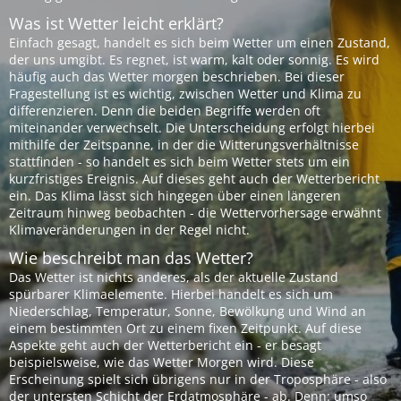
Was ist Wetter leicht erklärt?
Einfach gesagt, handelt es sich beim Wetter um einen Zustand,
der uns umgibt. Es regnet, ist warm, kalt oder sonnig. Es wird
häufig auch das Wetter morgen beschrieben. Bei dieser
Fragestellung ist es wichtig, zwischen Wetter und Klima zu
differenzieren. Denn die beiden Begriffe werden oft
miteinander verwechselt. Die Unterscheidung erfolgt hierbei
mithilfe der Zeitspanne, in der die Witterungsverhältnisse
stattfinden - so handelt es sich beim Wetter stets um ein
kurzfristiges Ereignis. Auf dieses geht auch der Wetterbericht
ein. Das Klima lässt sich hingegen über einen längeren
Zeitraum hinweg beobachten - die Wettervorhersage erwähnt
Klimaveränderungen in der Regel nicht.
Wie beschreibt man das Wetter?
Das Wetter ist nichts anderes, als der aktuelle Zustand
spürbarer Klimaelemente. Hierbei handelt es sich um
Niederschlag, Temperatur, Sonne, Bewölkung und Wind an
einem bestimmten Ort zu einem fixen Zeitpunkt. Auf diese
Aspekte geht auch der Wetterbericht ein - er besagt
beispielsweise, wie das Wetter Morgen wird. Diese
Erscheinung spielt sich übrigens nur in der Troposphäre - also
der untersten Schicht der Erdatmosphäre - ab. Denn: umso