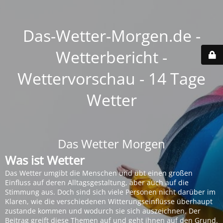
Das-Wetter-Morgen.de -
Wetterbericht -
Wettervorschau - 14 Tage
Wetter
Das Wetter Morgen
Was ist Wetter
Das Wetter umgibt die Menschen und übt einen großen
Einfluss auf deren Alltagsgestaltung, aber auch auf die
Stimmung aus. Doch sind sich viele Personen nicht darüber im
Klaren, wie die verschiedenen Witterungseinflüsse überhaupt
zustande kommen und wodurch sie sich auszeichnen. Der
Beitrag greift diese Themen auf und geht ihnen auf den Grund.