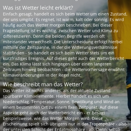
Was ist Wetter leicht erklärt?
Einfach gesagt, handelt es sich beim Wetter um einen Zustand,
der uns umgibt. Es regnet, ist warm, kalt oder sonnig. Es wird
häufig auch das Wetter morgen beschrieben. Bei dieser
Fragestellung ist es wichtig, zwischen Wetter und Klima zu
differenzieren. Denn die beiden Begriffe werden oft
miteinander verwechselt. Die Unterscheidung erfolgt hierbei
mithilfe der Zeitspanne, in der die Witterungsverhältnisse
stattfinden - so handelt es sich beim Wetter stets um ein
kurzfristiges Ereignis. Auf dieses geht auch der Wetterbericht
ein. Das Klima lässt sich hingegen über einen längeren
Zeitraum hinweg beobachten - die Wettervorhersage erwähnt
Klimaveränderungen in der Regel nicht.
Wie beschreibt man das Wetter?
Das Wetter ist nichts anderes, als der aktuelle Zustand
spürbarer Klimaelemente. Hierbei handelt es sich um
Niederschlag, Temperatur, Sonne, Bewölkung und Wind an
einem bestimmten Ort zu einem fixen Zeitpunkt. Auf diese
Aspekte geht auch der Wetterbericht ein - er besagt
beispielsweise, wie das Wetter Morgen wird. Diese
Erscheinung spielt sich übrigens nur in der Troposphäre - also
der untersten Schicht der Erdatmosphäre - ab. Denn: umso