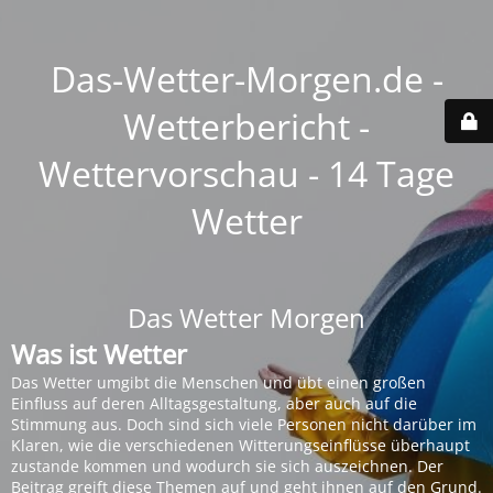
Das-Wetter-Morgen.de -
Wetterbericht -
Wettervorschau - 14 Tage
Wetter
Das Wetter Morgen
Was ist Wetter
Das Wetter umgibt die Menschen und übt einen großen
Einfluss auf deren Alltagsgestaltung, aber auch auf die
Stimmung aus. Doch sind sich viele Personen nicht darüber im
Klaren, wie die verschiedenen Witterungseinflüsse überhaupt
zustande kommen und wodurch sie sich auszeichnen. Der
Beitrag greift diese Themen auf und geht ihnen auf den Grund.