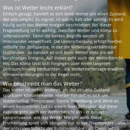
Was ist Wetter leicht erklärt?
Einfach gesagt, handelt es sich beim Wetter um einen Zustand,
der uns umgibt. Es regnet, ist warm, kalt oder sonnig. Es wird
häufig auch das Wetter morgen beschrieben. Bei dieser
Fragestellung ist es wichtig, zwischen Wetter und Klima zu
differenzieren. Denn die beiden Begriffe werden oft
miteinander verwechselt. Die Unterscheidung erfolgt hierbei
mithilfe der Zeitspanne, in der die Witterungsverhältnisse
stattfinden - so handelt es sich beim Wetter stets um ein
kurzfristiges Ereignis. Auf dieses geht auch der Wetterbericht
ein. Das Klima lässt sich hingegen über einen längeren
Zeitraum hinweg beobachten - die Wettervorhersage erwähnt
Klimaveränderungen in der Regel nicht.
Wie beschreibt man das Wetter?
Das Wetter ist nichts anderes, als der aktuelle Zustand
spürbarer Klimaelemente. Hierbei handelt es sich um
Niederschlag, Temperatur, Sonne, Bewölkung und Wind an
einem bestimmten Ort zu einem fixen Zeitpunkt. Auf diese
Aspekte geht auch der Wetterbericht ein - er besagt
beispielsweise, wie das Wetter Morgen wird. Diese
Erscheinung spielt sich übrigens nur in der Troposphäre - also
der untersten Schicht der Erdatmosphäre - ab. Denn: umso