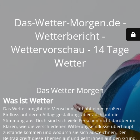
Das-Wetter-Morgen.de -
Wetterbericht -
Wettervorschau - 14 Tage
Wetter
Das Wetter Morgen
Was ist Wetter
Das Wetter umgibt die Menschen und übt einen großen
Einfluss auf deren Alltagsgestaltung, aber auch auf die
Stimmung aus. Doch sind sich viele Personen nicht darüber im
Klaren, wie die verschiedenen Witterungseinflüsse überhaupt
zustande kommen und wodurch sie sich auszeichnen. Der
Beitrag greift diese Themen auf und geht ihnen auf den Grund.