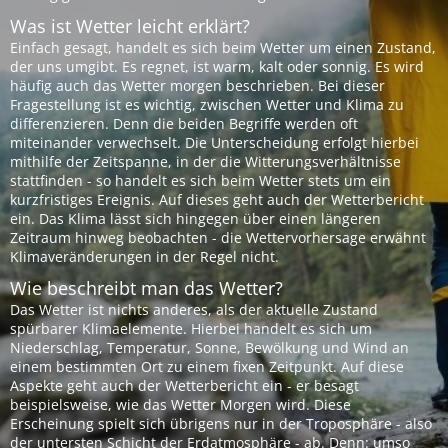
Was ist Wetter leicht erklärt?
Einfach gesagt, handelt es sich beim Wetter um einen Zustand,
der uns umgibt. Es regnet, ist warm, kalt oder sonnig. Es wird
häufig auch das Wetter morgen beschrieben. Bei dieser
Fragestellung ist es wichtig, zwischen Wetter und Klima zu
differenzieren. Denn die beiden Begriffe werden oft
miteinander verwechselt. Die Unterscheidung erfolgt hierbei
mithilfe der Zeitspanne, in der die Witterungsverhältnisse
stattfinden - so handelt es sich beim Wetter stets um ein
kurzfristiges Ereignis. Auf dieses geht auch der Wetterbericht
ein. Das Klima lässt sich hingegen über einen längeren
Zeitraum hinweg beobachten - die Wettervorhersage erwähnt
Klimaveränderungen in der Regel nicht.
Wie beschreibt man das Wetter?
Das Wetter ist nichts anderes, als der aktuelle Zustand
spürbarer Klimaelemente. Hierbei handelt es sich um
Niederschlag, Temperatur, Sonne, Bewölkung und Wind an
einem bestimmten Ort zu einem fixen Zeitpunkt. Auf diese
Aspekte geht auch der Wetterbericht ein - er besagt
beispielsweise, wie das Wetter Morgen wird. Diese
Erscheinung spielt sich übrigens nur in der Troposphäre - also
der untersten Schicht der Erdatmosphäre - ab. Denn: umso