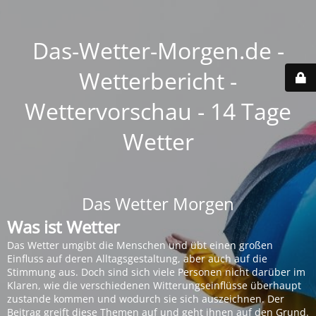
Das-Wetter-Morgen.de -
Wetterbericht -
Wettervorschau - 14 Tage
Wetter
Das Wetter Morgen
Was ist Wetter
Das Wetter umgibt die Menschen und übt einen großen
Einfluss auf deren Alltagsgestaltung, aber auch auf die
Stimmung aus. Doch sind sich viele Personen nicht darüber im
Klaren, wie die verschiedenen Witterungseinflüsse überhaupt
zustande kommen und wodurch sie sich auszeichnen. Der
Beitrag greift diese Themen auf und geht ihnen auf den Grund.