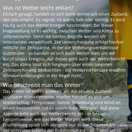
Was ist Wetter leicht erklärt?
Einfach gesagt, handelt es sich beim Wetter um einen Zustand,
der uns umgibt. Es regnet, ist warm, kalt oder sonnig. Es wird
häufig auch das Wetter morgen beschrieben. Bei dieser
Fragestellung ist es wichtig, zwischen Wetter und Klima zu
differenzieren. Denn die beiden Begriffe werden oft
miteinander verwechselt. Die Unterscheidung erfolgt hierbei
mithilfe der Zeitspanne, in der die Witterungsverhältnisse
stattfinden - so handelt es sich beim Wetter stets um ein
kurzfristiges Ereignis. Auf dieses geht auch der Wetterbericht
ein. Das Klima lässt sich hingegen über einen längeren
Zeitraum hinweg beobachten - die Wettervorhersage erwähnt
Klimaveränderungen in der Regel nicht.
Wie beschreibt man das Wetter?
Das Wetter ist nichts anderes, als der aktuelle Zustand
spürbarer Klimaelemente. Hierbei handelt es sich um
Niederschlag, Temperatur, Sonne, Bewölkung und Wind an
einem bestimmten Ort zu einem fixen Zeitpunkt. Auf diese
Aspekte geht auch der Wetterbericht ein - er besagt
beispielsweise, wie das Wetter Morgen wird. Diese
Erscheinung spielt sich übrigens nur in der Troposphäre - also
der untersten Schicht der Erdatmosphäre - ab. Denn: umso