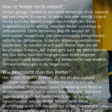
Was ist Wetter leicht erklärt?
Einfach gesagt, handelt es sich beim Wetter um einen Zustand,
der uns umgibt. Es regnet, ist warm, kalt oder sonnig. Es wird
häufig auch das Wetter morgen beschrieben. Bei dieser
Fragestellung ist es wichtig, zwischen Wetter und Klima zu
differenzieren. Denn die beiden Begriffe werden oft
miteinander verwechselt. Die Unterscheidung erfolgt hierbei
mithilfe der Zeitspanne, in der die Witterungsverhältnisse
stattfinden - so handelt es sich beim Wetter stets um ein
kurzfristiges Ereignis. Auf dieses geht auch der Wetterbericht
ein. Das Klima lässt sich hingegen über einen längeren
Zeitraum hinweg beobachten - die Wettervorhersage erwähnt
Klimaveränderungen in der Regel nicht.
Wie beschreibt man das Wetter?
Das Wetter ist nichts anderes, als der aktuelle Zustand
spürbarer Klimaelemente. Hierbei handelt es sich um
Niederschlag, Temperatur, Sonne, Bewölkung und Wind an
einem bestimmten Ort zu einem fixen Zeitpunkt. Auf diese
Aspekte geht auch der Wetterbericht ein - er besagt
beispielsweise, wie das Wetter Morgen wird. Diese
Erscheinung spielt sich übrigens nur in der Troposphäre - also
der untersten Schicht der Erdatmosphäre - ab. Denn: umso