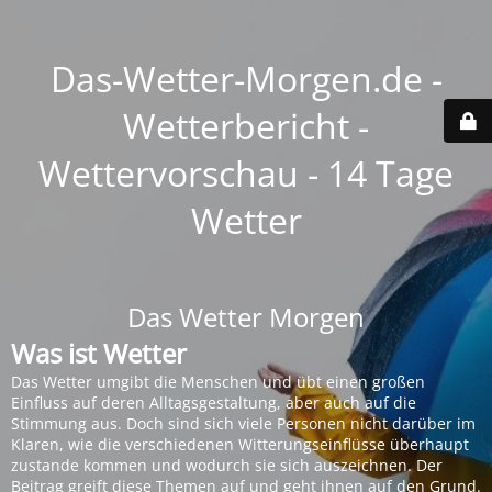
Das-Wetter-Morgen.de -
Wetterbericht -
Wettervorschau - 14 Tage
Wetter
Das Wetter Morgen
Was ist Wetter
Das Wetter umgibt die Menschen und übt einen großen
Einfluss auf deren Alltagsgestaltung, aber auch auf die
Stimmung aus. Doch sind sich viele Personen nicht darüber im
Klaren, wie die verschiedenen Witterungseinflüsse überhaupt
zustande kommen und wodurch sie sich auszeichnen. Der
Beitrag greift diese Themen auf und geht ihnen auf den Grund.