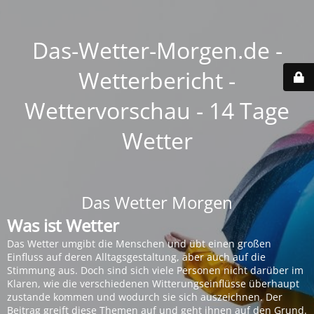
Das-Wetter-Morgen.de -
Wetterbericht -
Wettervorschau - 14 Tage
Wetter
Das Wetter Morgen
Was ist Wetter
Das Wetter umgibt die Menschen und übt einen großen
Einfluss auf deren Alltagsgestaltung, aber auch auf die
Stimmung aus. Doch sind sich viele Personen nicht darüber im
Klaren, wie die verschiedenen Witterungseinflüsse überhaupt
zustande kommen und wodurch sie sich auszeichnen. Der
Beitrag greift diese Themen auf und geht ihnen auf den Grund.