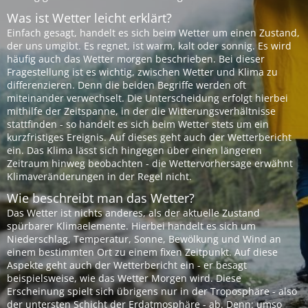
Was ist Wetter leicht erklärt?
Einfach gesagt, handelt es sich beim Wetter um einen Zustand,
der uns umgibt. Es regnet, ist warm, kalt oder sonnig. Es wird
häufig auch das Wetter morgen beschrieben. Bei dieser
Fragestellung ist es wichtig, zwischen Wetter und Klima zu
differenzieren. Denn die beiden Begriffe werden oft
miteinander verwechselt. Die Unterscheidung erfolgt hierbei
mithilfe der Zeitspanne, in der die Witterungsverhältnisse
stattfinden - so handelt es sich beim Wetter stets um ein
kurzfristiges Ereignis. Auf dieses geht auch der Wetterbericht
ein. Das Klima lässt sich hingegen über einen längeren
Zeitraum hinweg beobachten - die Wettervorhersage erwähnt
Klimaveränderungen in der Regel nicht.
Wie beschreibt man das Wetter?
Das Wetter ist nichts anderes, als der aktuelle Zustand
spürbarer Klimaelemente. Hierbei handelt es sich um
Niederschlag, Temperatur, Sonne, Bewölkung und Wind an
einem bestimmten Ort zu einem fixen Zeitpunkt. Auf diese
Aspekte geht auch der Wetterbericht ein - er besagt
beispielsweise, wie das Wetter Morgen wird. Diese
Erscheinung spielt sich übrigens nur in der Troposphäre - also
der untersten Schicht der Erdatmosphäre - ab. Denn: umso