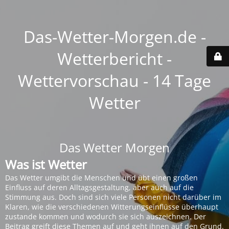
Das-Wetter-Morgen.de -
Wetterbericht -
Wettervorschau - 14 Tage
Wetter
Das Wetter Morgen
Was ist Wetter
Das Wetter umgibt die Menschen und übt einen großen
Einfluss auf deren Alltagsgestaltung, aber auch auf die
Stimmung aus. Doch sind sich viele Personen nicht darüber im
Klaren, wie die verschiedenen Witterungseinflüsse überhaupt
zustande kommen und wodurch sie sich auszeichnen. Der
Beitrag greift diese Themen auf und geht ihnen auf den Grund.