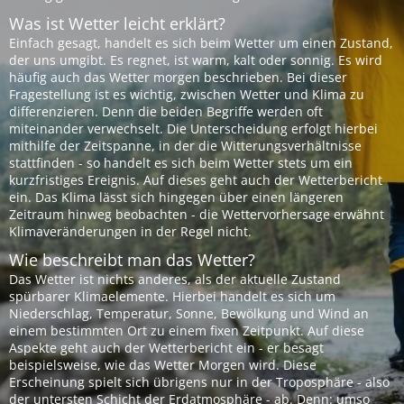
Was ist Wetter leicht erklärt?
Einfach gesagt, handelt es sich beim Wetter um einen Zustand,
der uns umgibt. Es regnet, ist warm, kalt oder sonnig. Es wird
häufig auch das Wetter morgen beschrieben. Bei dieser
Fragestellung ist es wichtig, zwischen Wetter und Klima zu
differenzieren. Denn die beiden Begriffe werden oft
miteinander verwechselt. Die Unterscheidung erfolgt hierbei
mithilfe der Zeitspanne, in der die Witterungsverhältnisse
stattfinden - so handelt es sich beim Wetter stets um ein
kurzfristiges Ereignis. Auf dieses geht auch der Wetterbericht
ein. Das Klima lässt sich hingegen über einen längeren
Zeitraum hinweg beobachten - die Wettervorhersage erwähnt
Klimaveränderungen in der Regel nicht.
Wie beschreibt man das Wetter?
Das Wetter ist nichts anderes, als der aktuelle Zustand
spürbarer Klimaelemente. Hierbei handelt es sich um
Niederschlag, Temperatur, Sonne, Bewölkung und Wind an
einem bestimmten Ort zu einem fixen Zeitpunkt. Auf diese
Aspekte geht auch der Wetterbericht ein - er besagt
beispielsweise, wie das Wetter Morgen wird. Diese
Erscheinung spielt sich übrigens nur in der Troposphäre - also
der untersten Schicht der Erdatmosphäre - ab. Denn: umso