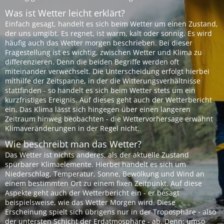
Was ist Wetter leicht erklärt?
Einfach gesagt, handelt es sich beim Wetter um einen Zustand,
der uns umgibt. Es regnet, ist warm, kalt oder sonnig. Es wird
häufig auch das Wetter morgen beschrieben. Bei dieser
Fragestellung ist es wichtig, zwischen Wetter und Klima zu
differenzieren. Denn die beiden Begriffe werden oft
miteinander verwechselt. Die Unterscheidung erfolgt hierbei
mithilfe der Zeitspanne, in der die Witterungsverhältnisse
stattfinden - so handelt es sich beim Wetter stets um ein
kurzfristiges Ereignis. Auf dieses geht auch der Wetterbericht
ein. Das Klima lässt sich hingegen über einen längeren
Zeitraum hinweg beobachten - die Wettervorhersage erwähnt
Klimaveränderungen in der Regel nicht.
Wie beschreibt man das Wetter?
Das Wetter ist nichts anderes, als der aktuelle Zustand
spürbarer Klimaelemente. Hierbei handelt es sich um
Niederschlag, Temperatur, Sonne, Bewölkung und Wind an
einem bestimmten Ort zu einem fixen Zeitpunkt. Auf diese
Aspekte geht auch der Wetterbericht ein - er besagt
beispielsweise, wie das Wetter Morgen wird. Diese
Erscheinung spielt sich übrigens nur in der Troposphäre - also
der untersten Schicht der Erdatmosphäre - ab. Denn: umso