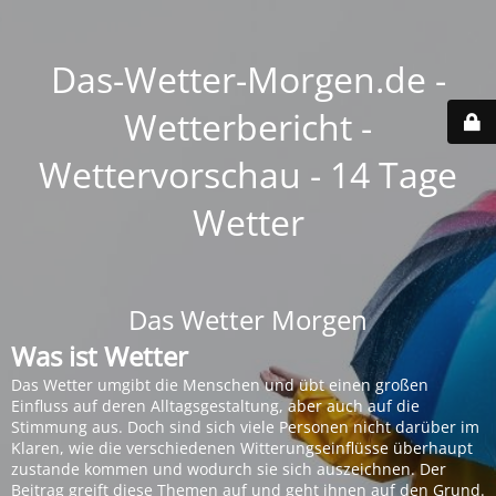
Das-Wetter-Morgen.de -
Wetterbericht -
Wettervorschau - 14 Tage
Wetter
Das Wetter Morgen
Was ist Wetter
Das Wetter umgibt die Menschen und übt einen großen
Einfluss auf deren Alltagsgestaltung, aber auch auf die
Stimmung aus. Doch sind sich viele Personen nicht darüber im
Klaren, wie die verschiedenen Witterungseinflüsse überhaupt
zustande kommen und wodurch sie sich auszeichnen. Der
Beitrag greift diese Themen auf und geht ihnen auf den Grund.