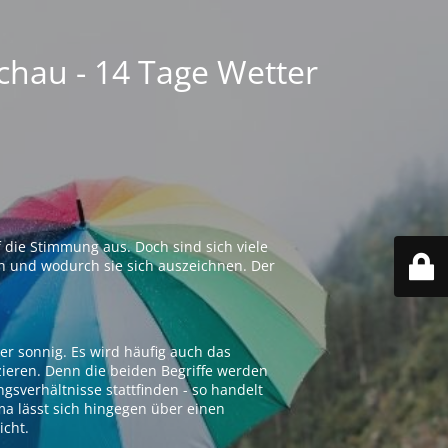
chau - 14 Tage Wetter
 die Stimmung aus. Doch sind sich viele
n und wodurch sie sich auszeichnen. Der
er sonnig. Es wird häufig auch das
zieren. Denn die beiden Begriffe werden
ngsverhältnisse stattfinden - so handelt
ima lässt sich hingegen über einen
icht.