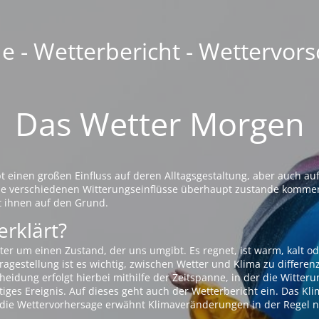
 - Wetterbericht - Wettervors
Das Wetter Morgen
einen großen Einfluss auf deren Alltagsgestaltung, aber auch auf
die verschiedenen Witterungseinflüsse überhaupt zustande komme
t ihnen auf den Grund.
erklärt?
ter um einen Zustand, der uns umgibt. Es regnet, ist warm, kalt od
agestellung ist es wichtig, zwischen Wetter und Klima zu differen
eidung erfolgt hierbei mithilfe der Zeitspanne, in der die Witteru
tiges Ereignis. Auf dieses geht auch der Wetterbericht ein. Das Kl
die Wettervorhersage erwähnt Klimaveränderungen in der Regel n