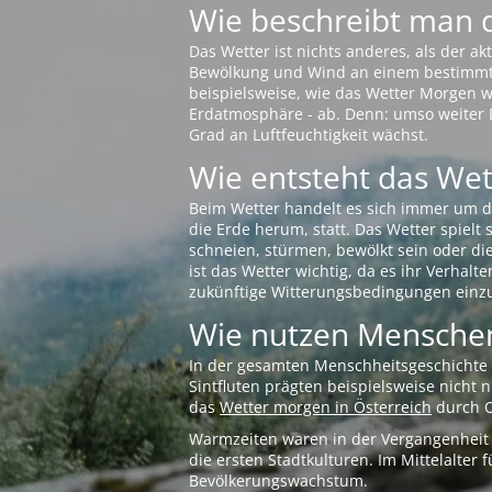
Wie beschreibt man 
Das Wetter ist nichts anderes, als der 
Bewölkung und Wind an einem bestimmten 
beispielsweise, wie das Wetter Morgen wi
Erdatmosphäre - ab. Denn: umso weiter 
Grad an Luftfeuchtigkeit wächst.
Wie entsteht das Wett
Beim Wetter handelt es sich immer um d
die Erde herum, statt. Das Wetter spielt
schneien, stürmen, bewölkt sein oder di
ist das Wetter wichtig, da es ihr Verhalt
zukünftige Witterungsbedingungen einzu
Wie nutzen Menschen
In der gesamten Menschheitsgeschichte s
Sintfluten prägten beispielsweise nicht
das
Wetter morgen in Österreich
durch O
Warmzeiten waren in der Vergangenheit s
die ersten Stadtkulturen. Im Mittelalte
Bevölkerungswachstum.