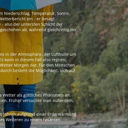
 um Niederschlag, Temperatur, Sonne,
etterbericht ein - er besagt
 - also der untersten Schicht der
geschehen ab, während gleichzeitig der
ns in der Atmosphäre, der Lufthülle um
Es kann in diesem Fall also regnen,
as Wetter Morgen dar. Für den Menschen
adurch besteht die Möglichkeit, sich auf
s Wetter als göttliches Phänomen an.
ionen. Früher versuchte man außerdem,
000 Jahren aufgrund einer Erderwärmung
 des Weiteren zu einem rasanten