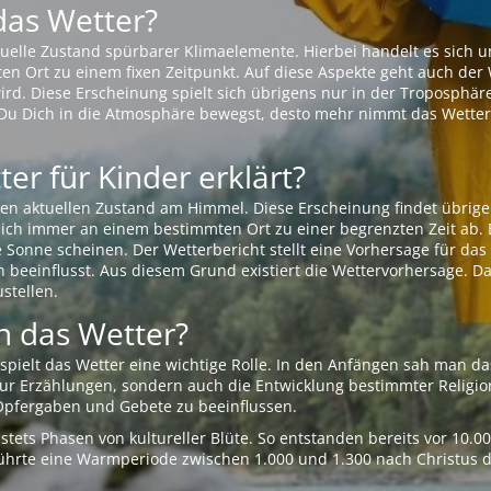
das Wetter?
aktuelle Zustand spürbarer Klimaelemente. Hierbei handelt es sich
Ort zu einem fixen Zeitpunkt. Auf diese Aspekte geht auch der W
rd. Diese Erscheinung spielt sich übrigens nur in der Troposphäre
Du Dich in die Atmosphäre bewegst, desto mehr nimmt das Wetter
er für Kinder erklärt?
en aktuellen Zustand am Himmel. Diese Erscheinung findet übrige
 sich immer an einem bestimmten Ort zu einer begrenzten Zeit ab. 
e Sonne scheinen. Der Wetterbericht stellt eine Vorhersage für d
en beeinflusst. Aus diesem Grund existiert die Wettervorhersage. D
stellen.
 das Wetter?
pielt das Wetter eine wichtige Rolle. In den Anfängen sah man da
 nur Erzählungen, sondern auch die Entwicklung bestimmter Relig
pfergaben und Gebete zu beeinflussen.
tets Phasen von kultureller Blüte. So entstanden bereits vor 10.
r führte eine Warmperiode zwischen 1.000 und 1.300 nach Christus