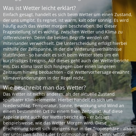
Was ist Wetter leicht erklärt?
Einfach gesagt, handelt es sich beim Wetter um einen Zustand,
der uns umgibt. Es regnet, ist warm, kalt oder sonnig. Es wird
häufig auch das Wetter morgen beschrieben. Bei dieser
Fragestellung ist es wichtig, zwischen Wetter und Klima zu
differenzieren. Denn die beiden Begriffe werden oft
miteinander verwechselt. Die Unterscheidung erfolgt hierbei
mithilfe der Zeitspanne, in der die Witterungsverhältnisse
stattfinden - so handelt es sich beim Wetter stets um ein
kurzfristiges Ereignis. Auf dieses geht auch der Wetterbericht
ein. Das Klima lässt sich hingegen über einen längeren
Zeitraum hinweg beobachten - die Wettervorhersage erwähnt
Klimaveränderungen in der Regel nicht.
Wie beschreibt man das Wetter?
Das Wetter ist nichts anderes, als der aktuelle Zustand
spürbarer Klimaelemente. Hierbei handelt es sich um
Niederschlag, Temperatur, Sonne, Bewölkung und Wind an
einem bestimmten Ort zu einem fixen Zeitpunkt. Auf diese
Aspekte geht auch der Wetterbericht ein - er besagt
beispielsweise, wie das Wetter Morgen wird. Diese
Erscheinung spielt sich übrigens nur in der Troposphäre - also
der untersten Schicht der Erdatmosphäre - ab. Denn: umso