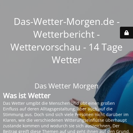
Das-Wetter-Morgen.de -
Wetterbericht -
Wettervorschau - 14 Tage
Wetter
Das Wetter Morgen
Was ist Wetter
Das Wetter umgibt die Menschen und übt einen großen
Einfluss auf deren Alltagsgestaltung, aber auch auf die
Stimmung aus. Doch sind sich viele Personen nicht darüber im
Klaren, wie die verschiedenen Witterungseinflüsse überhaupt
zustande kommen und wodurch sie sich auszeichnen. Der
Beitrag greift diese Themen auf und geht ihnen auf den Grund.