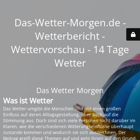
Das-Wetter-Morgen.de -
Wetterbericht -
Wettervorschau - 14 Tage
Wetter
Das Wetter Morgen
Was ist Wetter
Das Wetter umgibt die Menschen und übt einen großen
Einfluss auf deren Alltagsgestaltung, aber auch auf die
Stimmung aus. Doch sind sich viele Personen nicht darüber im
Klaren, wie die verschiedenen Witterungseinflüsse überhaupt
zustande kommen und wodurch sie sich auszeichnen. Der
Beitrag greift diese Themen auf und geht ihnen auf den Grund.