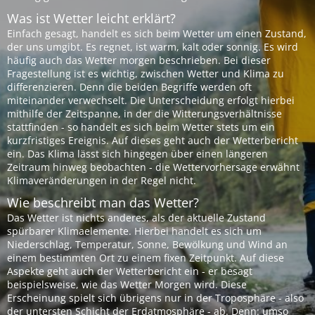
Was ist Wetter leicht erklärt?
Einfach gesagt, handelt es sich beim Wetter um einen Zustand,
der uns umgibt. Es regnet, ist warm, kalt oder sonnig. Es wird
häufig auch das Wetter morgen beschrieben. Bei dieser
Fragestellung ist es wichtig, zwischen Wetter und Klima zu
differenzieren. Denn die beiden Begriffe werden oft
miteinander verwechselt. Die Unterscheidung erfolgt hierbei
mithilfe der Zeitspanne, in der die Witterungsverhältnisse
stattfinden - so handelt es sich beim Wetter stets um ein
kurzfristiges Ereignis. Auf dieses geht auch der Wetterbericht
ein. Das Klima lässt sich hingegen über einen längeren
Zeitraum hinweg beobachten - die Wettervorhersage erwähnt
Klimaveränderungen in der Regel nicht.
Wie beschreibt man das Wetter?
Das Wetter ist nichts anderes, als der aktuelle Zustand
spürbarer Klimaelemente. Hierbei handelt es sich um
Niederschlag, Temperatur, Sonne, Bewölkung und Wind an
einem bestimmten Ort zu einem fixen Zeitpunkt. Auf diese
Aspekte geht auch der Wetterbericht ein - er besagt
beispielsweise, wie das Wetter Morgen wird. Diese
Erscheinung spielt sich übrigens nur in der Troposphäre - also
der untersten Schicht der Erdatmosphäre - ab. Denn: umso