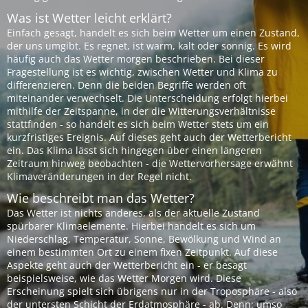
Was ist Wetter leicht erklärt?
Einfach gesagt, handelt es sich beim Wetter um einen Zustand,
der uns umgibt. Es regnet, ist warm, kalt oder sonnig. Es wird
häufig auch das Wetter morgen beschrieben. Bei dieser
Fragestellung ist es wichtig, zwischen Wetter und Klima zu
differenzieren. Denn die beiden Begriffe werden oft
miteinander verwechselt. Die Unterscheidung erfolgt hierbei
mithilfe der Zeitspanne, in der die Witterungsverhältnisse
stattfinden - so handelt es sich beim Wetter stets um ein
kurzfristiges Ereignis. Auf dieses geht auch der Wetterbericht
ein. Das Klima lässt sich hingegen über einen längeren
Zeitraum hinweg beobachten - die Wettervorhersage erwähnt
Klimaveränderungen in der Regel nicht.
Wie beschreibt man das Wetter?
Das Wetter ist nichts anderes, als der aktuelle Zustand
spürbarer Klimaelemente. Hierbei handelt es sich um
Niederschlag, Temperatur, Sonne, Bewölkung und Wind an
einem bestimmten Ort zu einem fixen Zeitpunkt. Auf diese
Aspekte geht auch der Wetterbericht ein - er besagt
beispielsweise, wie das Wetter Morgen wird. Diese
Erscheinung spielt sich übrigens nur in der Troposphäre - also
der untersten Schicht der Erdatmosphäre - ab. Denn: umso