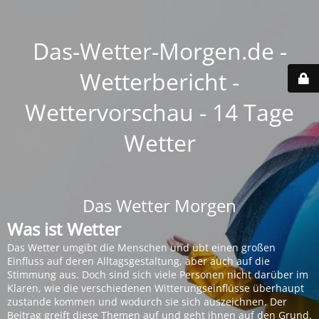
Das-Wetter-Morgen.de -
Wetterbericht -
Wettervorschau - 14 Tage
Wetter
Das Wetter Morgen
Was ist Wetter
Das Wetter umgibt die Menschen und übt einen großen
Einfluss auf deren Alltagsgestaltung, aber auch auf die
Stimmung aus. Doch sind sich viele Personen nicht darüber im
Klaren, wie die verschiedenen Witterungseinflüsse überhaupt
zustande kommen und wodurch sie sich auszeichnen. Der
Beitrag greift diese Themen auf und geht ihnen auf den Grund.