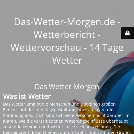
Das-Wetter-Morgen.de -
Wetterbericht -
Wettervorschau - 14 Tage
Wetter
Das Wetter Morgen
Was ist Wetter
Das Wetter umgibt die Menschen und übt einen großen
Einfluss auf deren Alltagsgestaltung, aber auch auf die
Stimmung aus. Doch sind sich viele Personen nicht darüber im
Klaren, wie die verschiedenen Witterungseinflüsse überhaupt
zustande kommen und wodurch sie sich auszeichnen. Der
Beitrag greift diese Themen auf und geht ihnen auf den Grund.