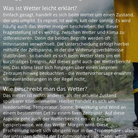
Was ist Wetter leicht erklärt?
Einfach gesagt, handelt es sich beim Wetter um einen Zustand,
der uns umgibt. Es regnet, ist warm, kalt oder sonnig. Es wird
häufig auch das Wetter morgen beschrieben. Bei dieser
Fragestellung ist es wichtig, zwischen Wetter und Klima zu
differenzieren. Denn die beiden Begriffe werden oft
miteinander verwechselt. Die Unterscheidung erfolgt hierbei
mithilfe der Zeitspanne, in der die Witterungsverhältnisse
stattfinden - so handelt es sich beim Wetter stets um ein
kurzfristiges Ereignis. Auf dieses geht auch der Wetterbericht
ein. Das Klima lässt sich hingegen über einen längeren
Zeitraum hinweg beobachten - die Wettervorhersage erwähnt
Klimaveränderungen in der Regel nicht.
Wie beschreibt man das Wetter?
Das Wetter ist nichts anderes, als der aktuelle Zustand
spürbarer Klimaelemente. Hierbei handelt es sich um
Niederschlag, Temperatur, Sonne, Bewölkung und Wind an
einem bestimmten Ort zu einem fixen Zeitpunkt. Auf diese
Aspekte geht auch der Wetterbericht ein - er besagt
beispielsweise, wie das Wetter Morgen wird. Diese
Erscheinung spielt sich übrigens nur in der Troposphäre - also
der untersten Schicht der Erdatmosphäre - ab. Denn: umso