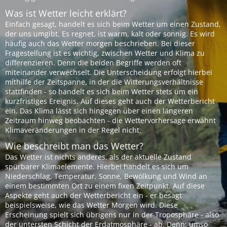
Was ist Wetter leicht erklärt?
Einfach gesagt, handelt es sich beim Wetter um einen Zustand,
der uns umgibt. Es regnet, ist warm, kalt oder sonnig. Es wird
häufig auch das Wetter morgen beschrieben. Bei dieser
Fragestellung ist es wichtig, zwischen Wetter und Klima zu
differenzieren. Denn die beiden Begriffe werden oft
miteinander verwechselt. Die Unterscheidung erfolgt hierbei
mithilfe der Zeitspanne, in der die Witterungsverhältnisse
stattfinden - so handelt es sich beim Wetter stets um ein
kurzfristiges Ereignis. Auf dieses geht auch der Wetterbericht
ein. Das Klima lässt sich hingegen über einen längeren
Zeitraum hinweg beobachten - die Wettervorhersage erwähnt
Klimaveränderungen in der Regel nicht.
Wie beschreibt man das Wetter?
Das Wetter ist nichts anderes, als der aktuelle Zustand
spürbarer Klimaelemente. Hierbei handelt es sich um
Niederschlag, Temperatur, Sonne, Bewölkung und Wind an
einem bestimmten Ort zu einem fixen Zeitpunkt. Auf diese
Aspekte geht auch der Wetterbericht ein - er besagt
beispielsweise, wie das Wetter Morgen wird. Diese
Erscheinung spielt sich übrigens nur in der Troposphäre - also
der untersten Schicht der Erdatmosphäre - ab. Denn: umso