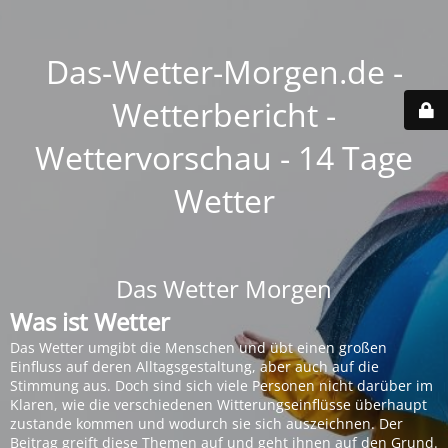
Das-Wetter-Morgen.de -
Wetterbericht -
Wettervorschau - 14 Tage
Wetter
Das Wetter Morgen
Was ist Wetter
Das Wetter umgibt die Menschen und übt einen großen
Einfluss auf deren Alltagsgestaltung, aber auch auf die
Stimmung aus. Doch sind sich viele Personen nicht darüber im
Klaren, wie die verschiedenen Witterungseinflüsse überhaupt
zustande kommen und wodurch sie sich auszeichnen. Der
Beitrag greift diese Themen auf und geht ihnen auf den Grund.