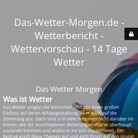
Das-Wetter-Morgen.de -
Wetterbericht -
Wettervorschau - 14 Tage
Wetter
Das Wetter Morgen
Was ist Wetter
Das Wetter umgibt die Menschen und übt einen großen
Einfluss auf deren Alltagsgestaltung, aber auch auf die
Stimmung aus. Doch sind sich viele Personen nicht darüber im
Klaren, wie die verschiedenen Witterungseinflüsse überhaupt
zustande kommen und wodurch sie sich auszeichnen. Der
Beitrag greift diese Themen auf und geht ihnen auf den Grund.