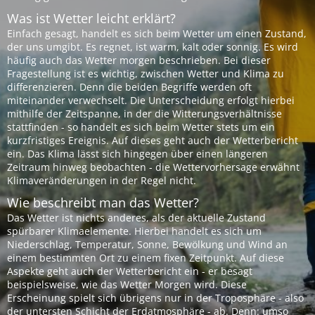
Was ist Wetter leicht erklärt?
Einfach gesagt, handelt es sich beim Wetter um einen Zustand,
der uns umgibt. Es regnet, ist warm, kalt oder sonnig. Es wird
häufig auch das Wetter morgen beschrieben. Bei dieser
Fragestellung ist es wichtig, zwischen Wetter und Klima zu
differenzieren. Denn die beiden Begriffe werden oft
miteinander verwechselt. Die Unterscheidung erfolgt hierbei
mithilfe der Zeitspanne, in der die Witterungsverhältnisse
stattfinden - so handelt es sich beim Wetter stets um ein
kurzfristiges Ereignis. Auf dieses geht auch der Wetterbericht
ein. Das Klima lässt sich hingegen über einen längeren
Zeitraum hinweg beobachten - die Wettervorhersage erwähnt
Klimaveränderungen in der Regel nicht.
Wie beschreibt man das Wetter?
Das Wetter ist nichts anderes, als der aktuelle Zustand
spürbarer Klimaelemente. Hierbei handelt es sich um
Niederschlag, Temperatur, Sonne, Bewölkung und Wind an
einem bestimmten Ort zu einem fixen Zeitpunkt. Auf diese
Aspekte geht auch der Wetterbericht ein - er besagt
beispielsweise, wie das Wetter Morgen wird. Diese
Erscheinung spielt sich übrigens nur in der Troposphäre - also
der untersten Schicht der Erdatmosphäre - ab. Denn: umso