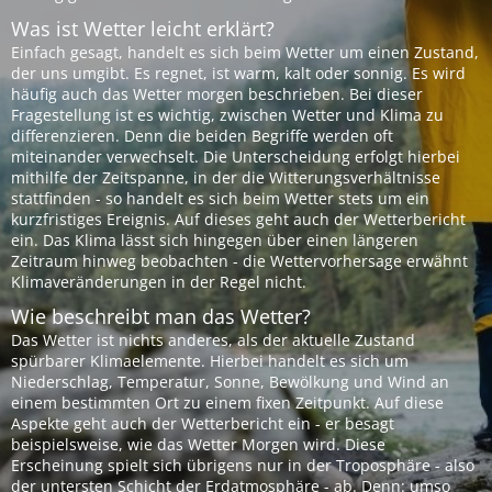
Was ist Wetter leicht erklärt?
Einfach gesagt, handelt es sich beim Wetter um einen Zustand,
der uns umgibt. Es regnet, ist warm, kalt oder sonnig. Es wird
häufig auch das Wetter morgen beschrieben. Bei dieser
Fragestellung ist es wichtig, zwischen Wetter und Klima zu
differenzieren. Denn die beiden Begriffe werden oft
miteinander verwechselt. Die Unterscheidung erfolgt hierbei
mithilfe der Zeitspanne, in der die Witterungsverhältnisse
stattfinden - so handelt es sich beim Wetter stets um ein
kurzfristiges Ereignis. Auf dieses geht auch der Wetterbericht
ein. Das Klima lässt sich hingegen über einen längeren
Zeitraum hinweg beobachten - die Wettervorhersage erwähnt
Klimaveränderungen in der Regel nicht.
Wie beschreibt man das Wetter?
Das Wetter ist nichts anderes, als der aktuelle Zustand
spürbarer Klimaelemente. Hierbei handelt es sich um
Niederschlag, Temperatur, Sonne, Bewölkung und Wind an
einem bestimmten Ort zu einem fixen Zeitpunkt. Auf diese
Aspekte geht auch der Wetterbericht ein - er besagt
beispielsweise, wie das Wetter Morgen wird. Diese
Erscheinung spielt sich übrigens nur in der Troposphäre - also
der untersten Schicht der Erdatmosphäre - ab. Denn: umso