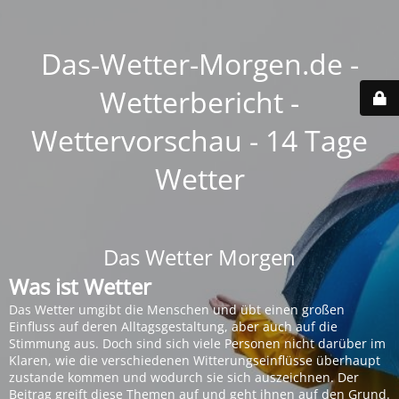
Das-Wetter-Morgen.de -
Wetterbericht -
Wettervorschau - 14 Tage
Wetter
Das Wetter Morgen
Was ist Wetter
Das Wetter umgibt die Menschen und übt einen großen
Einfluss auf deren Alltagsgestaltung, aber auch auf die
Stimmung aus. Doch sind sich viele Personen nicht darüber im
Klaren, wie die verschiedenen Witterungseinflüsse überhaupt
zustande kommen und wodurch sie sich auszeichnen. Der
Beitrag greift diese Themen auf und geht ihnen auf den Grund.