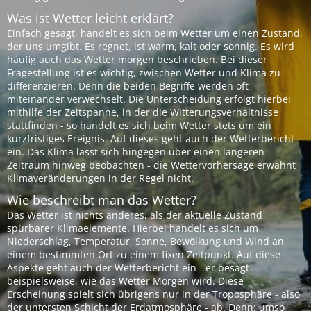
Was ist Wetter leicht erklärt?
Einfach gesagt, handelt es sich beim Wetter um einen Zustand,
der uns umgibt. Es regnet, ist warm, kalt oder sonnig. Es wird
häufig auch das Wetter morgen beschrieben. Bei dieser
Fragestellung ist es wichtig, zwischen Wetter und Klima zu
differenzieren. Denn die beiden Begriffe werden oft
miteinander verwechselt. Die Unterscheidung erfolgt hierbei
mithilfe der Zeitspanne, in der die Witterungsverhältnisse
stattfinden - so handelt es sich beim Wetter stets um ein
kurzfristiges Ereignis. Auf dieses geht auch der Wetterbericht
ein. Das Klima lässt sich hingegen über einen längeren
Zeitraum hinweg beobachten - die Wettervorhersage erwähnt
Klimaveränderungen in der Regel nicht.
Wie beschreibt man das Wetter?
Das Wetter ist nichts anderes, als der aktuelle Zustand
spürbarer Klimaelemente. Hierbei handelt es sich um
Niederschlag, Temperatur, Sonne, Bewölkung und Wind an
einem bestimmten Ort zu einem fixen Zeitpunkt. Auf diese
Aspekte geht auch der Wetterbericht ein - er besagt
beispielsweise, wie das Wetter Morgen wird. Diese
Erscheinung spielt sich übrigens nur in der Troposphäre - also
der untersten Schicht der Erdatmosphäre - ab. Denn: umso