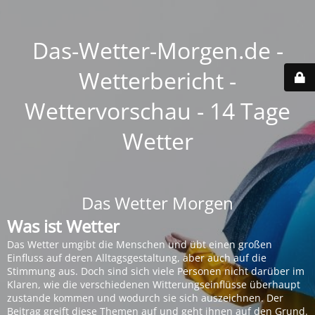
Das-Wetter-Morgen.de -
Wetterbericht -
Wettervorschau - 14 Tage
Wetter
Das Wetter Morgen
Was ist Wetter
Das Wetter umgibt die Menschen und übt einen großen
Einfluss auf deren Alltagsgestaltung, aber auch auf die
Stimmung aus. Doch sind sich viele Personen nicht darüber im
Klaren, wie die verschiedenen Witterungseinflüsse überhaupt
zustande kommen und wodurch sie sich auszeichnen. Der
Beitrag greift diese Themen auf und geht ihnen auf den Grund.