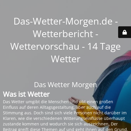
Das-Wetter-Morgen.de -
Wetterbericht -
Wettervorschau - 14 Tage
Wetter
Das Wetter Morgen
Was ist Wetter
Das Wetter umgibt die Menschen und übt einen großen
Einfluss auf deren Alltagsgestaltung, aber auch auf die
Stimmung aus. Doch sind sich viele Personen nicht darüber im
Klaren, wie die verschiedenen Witterungseinflüsse überhaupt
zustande kommen und wodurch sie sich auszeichnen. Der
Beitrag greift diese Themen auf und geht ihnen auf den Grund.