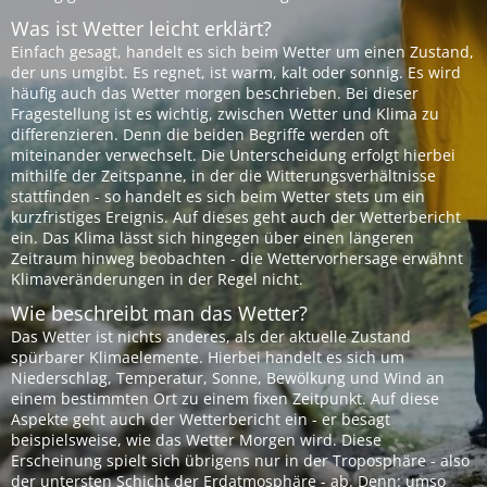
Was ist Wetter leicht erklärt?
Einfach gesagt, handelt es sich beim Wetter um einen Zustand,
der uns umgibt. Es regnet, ist warm, kalt oder sonnig. Es wird
häufig auch das Wetter morgen beschrieben. Bei dieser
Fragestellung ist es wichtig, zwischen Wetter und Klima zu
differenzieren. Denn die beiden Begriffe werden oft
miteinander verwechselt. Die Unterscheidung erfolgt hierbei
mithilfe der Zeitspanne, in der die Witterungsverhältnisse
stattfinden - so handelt es sich beim Wetter stets um ein
kurzfristiges Ereignis. Auf dieses geht auch der Wetterbericht
ein. Das Klima lässt sich hingegen über einen längeren
Zeitraum hinweg beobachten - die Wettervorhersage erwähnt
Klimaveränderungen in der Regel nicht.
Wie beschreibt man das Wetter?
Das Wetter ist nichts anderes, als der aktuelle Zustand
spürbarer Klimaelemente. Hierbei handelt es sich um
Niederschlag, Temperatur, Sonne, Bewölkung und Wind an
einem bestimmten Ort zu einem fixen Zeitpunkt. Auf diese
Aspekte geht auch der Wetterbericht ein - er besagt
beispielsweise, wie das Wetter Morgen wird. Diese
Erscheinung spielt sich übrigens nur in der Troposphäre - also
der untersten Schicht der Erdatmosphäre - ab. Denn: umso