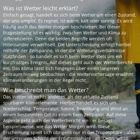
Was ist Wetter leicht erklärt?
Einfach gesagt, handelt es sich beim Wetter um einen Zustand,
der uns umgibt. Es regnet, ist warm, kalt oder sonnig. Es wird
häufig auch das Wetter morgen beschrieben. Bei dieser
Fragestellung ist es wichtig, zwischen Wetter und Klima zu
differenzieren. Denn die beiden Begriffe werden oft
miteinander verwechselt. Die Unterscheidung erfolgt hierbei
mithilfe der Zeitspanne, in der die Witterungsverhältnisse
stattfinden - so handelt es sich beim Wetter stets um ein
kurzfristiges Ereignis. Auf dieses geht auch der Wetterbericht
ein. Das Klima lässt sich hingegen über einen längeren
Zeitraum hinweg beobachten - die Wettervorhersage erwähnt
Klimaveränderungen in der Regel nicht.
Wie beschreibt man das Wetter?
Das Wetter ist nichts anderes, als der aktuelle Zustand
spürbarer Klimaelemente. Hierbei handelt es sich um
Niederschlag, Temperatur, Sonne, Bewölkung und Wind an
einem bestimmten Ort zu einem fixen Zeitpunkt. Auf diese
Aspekte geht auch der Wetterbericht ein - er besagt
beispielsweise, wie das Wetter Morgen wird. Diese
Erscheinung spielt sich übrigens nur in der Troposphäre - also
der untersten Schicht der Erdatmosphäre - ab. Denn: umso