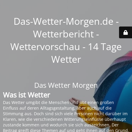
Das-Wetter-Morgen.de -
Wetterbericht -
Wettervorschau - 14 Tage
Wetter
Das Wetter Morgen
Was ist Wetter
Das Wetter umgibt die Menschen und übt einen großen
Einfluss auf deren Alltagsgestaltung, aber auch auf die
Stimmung aus. Doch sind sich viele Personen nicht darüber im
Klaren, wie die verschiedenen Witterungseinflüsse überhaupt
zustande kommen und wodurch sie sich auszeichnen. Der
Beitrag greift diese Themen auf und geht ihnen auf den Grund.