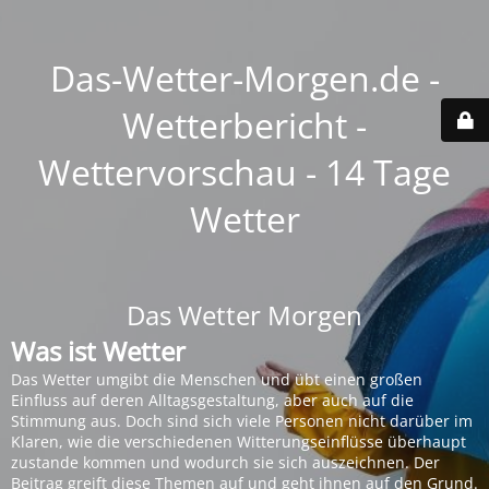
Das-Wetter-Morgen.de -
Wetterbericht -
Wettervorschau - 14 Tage
Wetter
Das Wetter Morgen
Was ist Wetter
Das Wetter umgibt die Menschen und übt einen großen
Einfluss auf deren Alltagsgestaltung, aber auch auf die
Stimmung aus. Doch sind sich viele Personen nicht darüber im
Klaren, wie die verschiedenen Witterungseinflüsse überhaupt
zustande kommen und wodurch sie sich auszeichnen. Der
Beitrag greift diese Themen auf und geht ihnen auf den Grund.