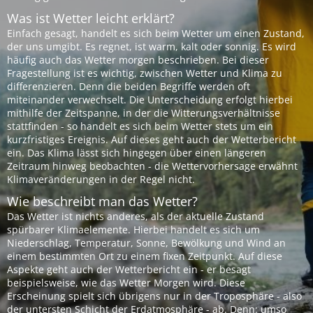
Was ist Wetter leicht erklärt?
Einfach gesagt, handelt es sich beim Wetter um einen Zustand,
der uns umgibt. Es regnet, ist warm, kalt oder sonnig. Es wird
häufig auch das Wetter morgen beschrieben. Bei dieser
Fragestellung ist es wichtig, zwischen Wetter und Klima zu
differenzieren. Denn die beiden Begriffe werden oft
miteinander verwechselt. Die Unterscheidung erfolgt hierbei
mithilfe der Zeitspanne, in der die Witterungsverhältnisse
stattfinden - so handelt es sich beim Wetter stets um ein
kurzfristiges Ereignis. Auf dieses geht auch der Wetterbericht
ein. Das Klima lässt sich hingegen über einen längeren
Zeitraum hinweg beobachten - die Wettervorhersage erwähnt
Klimaveränderungen in der Regel nicht.
Wie beschreibt man das Wetter?
Das Wetter ist nichts anderes, als der aktuelle Zustand
spürbarer Klimaelemente. Hierbei handelt es sich um
Niederschlag, Temperatur, Sonne, Bewölkung und Wind an
einem bestimmten Ort zu einem fixen Zeitpunkt. Auf diese
Aspekte geht auch der Wetterbericht ein - er besagt
beispielsweise, wie das Wetter Morgen wird. Diese
Erscheinung spielt sich übrigens nur in der Troposphäre - also
der untersten Schicht der Erdatmosphäre - ab. Denn: umso