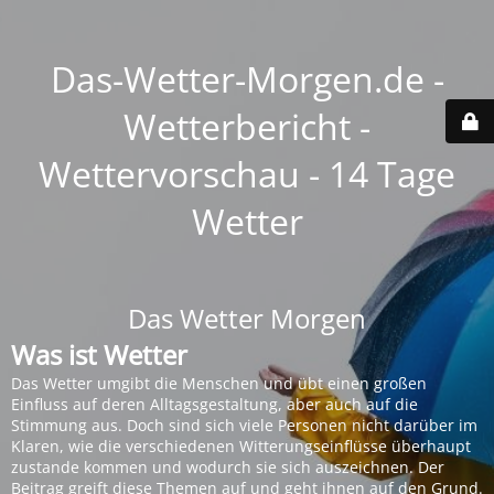
Das-Wetter-Morgen.de -
Wetterbericht -
Wettervorschau - 14 Tage
Wetter
Das Wetter Morgen
Was ist Wetter
Das Wetter umgibt die Menschen und übt einen großen
Einfluss auf deren Alltagsgestaltung, aber auch auf die
Stimmung aus. Doch sind sich viele Personen nicht darüber im
Klaren, wie die verschiedenen Witterungseinflüsse überhaupt
zustande kommen und wodurch sie sich auszeichnen. Der
Beitrag greift diese Themen auf und geht ihnen auf den Grund.