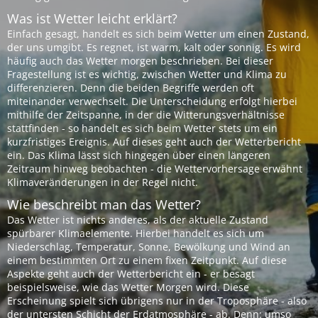
Was ist Wetter leicht erklärt?
Einfach gesagt, handelt es sich beim Wetter um einen Zustand,
der uns umgibt. Es regnet, ist warm, kalt oder sonnig. Es wird
häufig auch das Wetter morgen beschrieben. Bei dieser
Fragestellung ist es wichtig, zwischen Wetter und Klima zu
differenzieren. Denn die beiden Begriffe werden oft
miteinander verwechselt. Die Unterscheidung erfolgt hierbei
mithilfe der Zeitspanne, in der die Witterungsverhältnisse
stattfinden - so handelt es sich beim Wetter stets um ein
kurzfristiges Ereignis. Auf dieses geht auch der Wetterbericht
ein. Das Klima lässt sich hingegen über einen längeren
Zeitraum hinweg beobachten - die Wettervorhersage erwähnt
Klimaveränderungen in der Regel nicht.
Wie beschreibt man das Wetter?
Das Wetter ist nichts anderes, als der aktuelle Zustand
spürbarer Klimaelemente. Hierbei handelt es sich um
Niederschlag, Temperatur, Sonne, Bewölkung und Wind an
einem bestimmten Ort zu einem fixen Zeitpunkt. Auf diese
Aspekte geht auch der Wetterbericht ein - er besagt
beispielsweise, wie das Wetter Morgen wird. Diese
Erscheinung spielt sich übrigens nur in der Troposphäre - also
der untersten Schicht der Erdatmosphäre - ab. Denn: umso