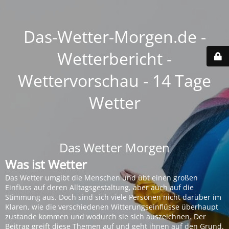
Das-Wetter-Morgen.de -
Wetterbericht -
Wettervorschau - 14 Tage
Wetter
Das Wetter Morgen
Was ist Wetter
Das Wetter umgibt die Menschen und übt einen großen
Einfluss auf deren Alltagsgestaltung, aber auch auf die
Stimmung aus. Doch sind sich viele Personen nicht darüber im
Klaren, wie die verschiedenen Witterungseinflüsse überhaupt
zustande kommen und wodurch sie sich auszeichnen. Der
Beitrag greift diese Themen auf und geht ihnen auf den Grund.