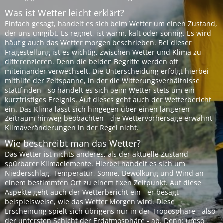
Was ist Wetter leicht erklärt?
Einfach gesagt, handelt es sich beim Wetter um einen Zustand,
der uns umgibt. Es regnet, ist warm, kalt oder sonnig. Es wird
häufig auch das Wetter morgen beschrieben. Bei dieser
Fragestellung ist es wichtig, zwischen Wetter und Klima zu
differenzieren. Denn die beiden Begriffe werden oft
miteinander verwechselt. Die Unterscheidung erfolgt hierbei
mithilfe der Zeitspanne, in der die Witterungsverhältnisse
stattfinden - so handelt es sich beim Wetter stets um ein
kurzfristiges Ereignis. Auf dieses geht auch der Wetterbericht
ein. Das Klima lässt sich hingegen über einen längeren
Zeitraum hinweg beobachten - die Wettervorhersage erwähnt
Klimaveränderungen in der Regel nicht.
Wie beschreibt man das Wetter?
Das Wetter ist nichts anderes, als der aktuelle Zustand
spürbarer Klimaelemente. Hierbei handelt es sich um
Niederschlag, Temperatur, Sonne, Bewölkung und Wind an
einem bestimmten Ort zu einem fixen Zeitpunkt. Auf diese
Aspekte geht auch der Wetterbericht ein - er besagt
beispielsweise, wie das Wetter Morgen wird. Diese
Erscheinung spielt sich übrigens nur in der Troposphäre - also
der untersten Schicht der Erdatmosphäre - ab. Denn: umso