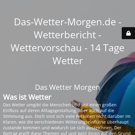
Das-Wetter-Morgen.de -
Wetterbericht -
Wettervorschau - 14 Tage
Wetter
Das Wetter Morgen
Was ist Wetter
Das Wetter umgibt die Menschen und übt einen großen
Einfluss auf deren Alltagsgestaltung, aber auch auf die
Stimmung aus. Doch sind sich viele Personen nicht darüber im
Klaren, wie die verschiedenen Witterungseinflüsse überhaupt
zustande kommen und wodurch sie sich auszeichnen. Der
Beitrag greift diese Themen auf und geht ihnen auf den Grund.