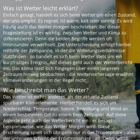
Was ist Wetter leicht erklärt?
Einfach gesagt, handelt es sich beim Wetter um einen Zustand,
der uns umgibt. Es regnet, ist warm, kalt oder sonnig. Es wird
häufig auch das Wetter morgen beschrieben. Bei dieser
Fragestellung ist es wichtig, zwischen Wetter und Klima zu
differenzieren. Denn die beiden Begriffe werden oft
miteinander verwechselt. Die Unterscheidung erfolgt hierbei
mithilfe der Zeitspanne, in der die Witterungsverhältnisse
stattfinden - so handelt es sich beim Wetter stets um ein
kurzfristiges Ereignis. Auf dieses geht auch der Wetterbericht
ein. Das Klima lässt sich hingegen über einen längeren
Zeitraum hinweg beobachten - die Wettervorhersage erwähnt
Klimaveränderungen in der Regel nicht.
Wie beschreibt man das Wetter?
Das Wetter ist nichts anderes, als der aktuelle Zustand
spürbarer Klimaelemente. Hierbei handelt es sich um
Niederschlag, Temperatur, Sonne, Bewölkung und Wind an
einem bestimmten Ort zu einem fixen Zeitpunkt. Auf diese
Aspekte geht auch der Wetterbericht ein - er besagt
beispielsweise, wie das Wetter Morgen wird. Diese
Erscheinung spielt sich übrigens nur in der Troposphäre - also
der untersten Schicht der Erdatmosphäre - ab. Denn: umso