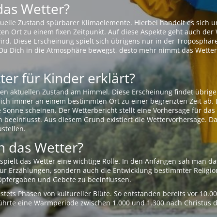
das Wetter?
aktuelle Zustand spürbarer Klimaelemente. Hierbei handelt es sich
Ort zu einem fixen Zeitpunkt. Auf diese Aspekte geht auch der W
rd. Diese Erscheinung spielt sich übrigens nur in der Troposphäre
Du Dich in die Atmosphäre bewegst, desto mehr nimmt das Wetter
er für Kinder erklärt?
en aktuellen Zustand am Himmel. Diese Erscheinung findet übrige
 sich immer an einem bestimmten Ort zu einer begrenzten Zeit ab. 
e Sonne scheinen. Der Wetterbericht stellt eine Vorhersage für d
en beeinflusst. Aus diesem Grund existiert die Wettervorhersage. D
stellen.
 das Wetter?
pielt das Wetter eine wichtige Rolle. In den Anfängen sah man da
 nur Erzählungen, sondern auch die Entwicklung bestimmter Relig
pfergaben und Gebete zu beeinflussen.
tets Phasen von kultureller Blüte. So entstanden bereits vor 10.
r führte eine Warmperiode zwischen 1.000 und 1.300 nach Christus