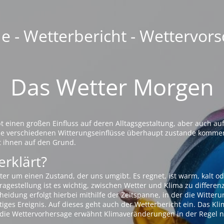
 - Wetterbericht - Wettervors
Das Wetter Morgen
einen großen Einfluss auf deren Alltagsgestaltung, aber auch auf
die verschiedenen Witterungseinflüsse überhaupt zustande komme
t ihnen auf den Grund.
erklärt?
ter um einen Zustand, der uns umgibt. Es regnet, ist warm, kalt od
agestellung ist es wichtig, zwischen Wetter und Klima zu differen
eidung erfolgt hierbei mithilfe der Zeitspanne, in der die Witteru
tiges Ereignis. Auf dieses geht auch der Wetterbericht ein. Das Kl
die Wettervorhersage erwähnt Klimaveränderungen in der Regel n