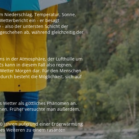
 um Niederschlag, Temperatur, Sonne,
etterbericht ein - er besagt
 - also der untersten Schicht der
geschehen ab, während gleichzeitig der
ns in der Atmosphäre, der Lufthülle um
Es kann in diesem Fall also regnen,
as Wetter Morgen dar. Für den Menschen
adurch besteht die Möglichkeit, sich auf
s Wetter als göttliches Phänomen an.
ionen. Früher versuchte man außerdem,
000 Jahren aufgrund einer Erderwärmung
 des Weiteren zu einem rasanten