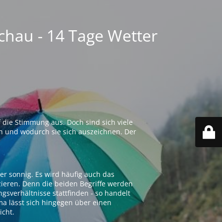
chau - 14 Tage Wetter
 die Stimmung aus. Doch sind sich viele
n und wodurch sie sich auszeichnen. Der
er sonnig. Es wird häufig auch das
zieren. Denn die beiden Begriffe werden
ngsverhältnisse stattfinden - so handelt
ima lässt sich hingegen über einen
icht.