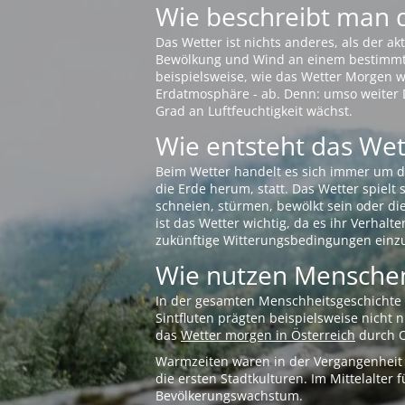
Wie beschreibt man 
Das Wetter ist nichts anderes, als der 
Bewölkung und Wind an einem bestimmten 
beispielsweise, wie das Wetter Morgen wi
Erdatmosphäre - ab. Denn: umso weiter 
Grad an Luftfeuchtigkeit wächst.
Wie entsteht das Wett
Beim Wetter handelt es sich immer um d
die Erde herum, statt. Das Wetter spielt
schneien, stürmen, bewölkt sein oder di
ist das Wetter wichtig, da es ihr Verhalt
zukünftige Witterungsbedingungen einzu
Wie nutzen Menschen
In der gesamten Menschheitsgeschichte s
Sintfluten prägten beispielsweise nicht
das
Wetter morgen in Österreich
durch O
Warmzeiten waren in der Vergangenheit s
die ersten Stadtkulturen. Im Mittelalte
Bevölkerungswachstum.