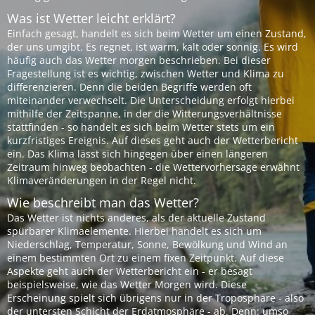
Was ist Wetter leicht erklärt?
Einfach gesagt, handelt es sich beim Wetter um einen Zustand,
der uns umgibt. Es regnet, ist warm, kalt oder sonnig. Es wird
häufig auch das Wetter morgen beschrieben. Bei dieser
Fragestellung ist es wichtig, zwischen Wetter und Klima zu
differenzieren. Denn die beiden Begriffe werden oft
miteinander verwechselt. Die Unterscheidung erfolgt hierbei
mithilfe der Zeitspanne, in der die Witterungsverhältnisse
stattfinden - so handelt es sich beim Wetter stets um ein
kurzfristiges Ereignis. Auf dieses geht auch der Wetterbericht
ein. Das Klima lässt sich hingegen über einen längeren
Zeitraum hinweg beobachten - die Wettervorhersage erwähnt
Klimaveränderungen in der Regel nicht.
Wie beschreibt man das Wetter?
Das Wetter ist nichts anderes, als der aktuelle Zustand
spürbarer Klimaelemente. Hierbei handelt es sich um
Niederschlag, Temperatur, Sonne, Bewölkung und Wind an
einem bestimmten Ort zu einem fixen Zeitpunkt. Auf diese
Aspekte geht auch der Wetterbericht ein - er besagt
beispielsweise, wie das Wetter Morgen wird. Diese
Erscheinung spielt sich übrigens nur in der Troposphäre - also
der untersten Schicht der Erdatmosphäre - ab. Denn: umso