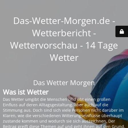
Das-Wetter-Morgen.de -
Wetterbericht -
Wettervorschau - 14 Tage
Wetter
Das Wetter Morgen
Was ist Wetter
Das Wetter umgibt die Menschen und übt einen großen
Einfluss auf deren Alltagsgestaltung, aber auch auf die
Stimmung aus. Doch sind sich viele Personen nicht darüber im
Klaren, wie die verschiedenen Witterungseinflüsse überhaupt
zustande kommen und wodurch sie sich auszeichnen. Der
Beitrag greift diese Themen auf und geht ihnen auf den Grund.