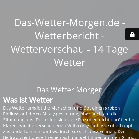
Das-Wetter-Morgen.de -
Wetterbericht -
Wettervorschau - 14 Tage
Wetter
Das Wetter Morgen
Was ist Wetter
Das Wetter umgibt die Menschen und übt einen großen
Einfluss auf deren Alltagsgestaltung, aber auch auf die
Stimmung aus. Doch sind sich viele Personen nicht darüber im
Klaren, wie die verschiedenen Witterungseinflüsse überhaupt
zustande kommen und wodurch sie sich auszeichnen. Der
Beitrag greift diese Themen auf und geht ihnen auf den Grund.