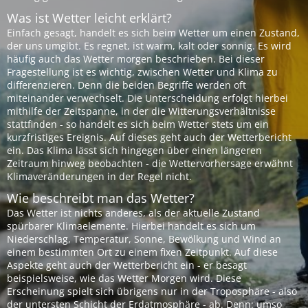
Was ist Wetter leicht erklärt?
Einfach gesagt, handelt es sich beim Wetter um einen Zustand,
der uns umgibt. Es regnet, ist warm, kalt oder sonnig. Es wird
häufig auch das Wetter morgen beschrieben. Bei dieser
Fragestellung ist es wichtig, zwischen Wetter und Klima zu
differenzieren. Denn die beiden Begriffe werden oft
miteinander verwechselt. Die Unterscheidung erfolgt hierbei
mithilfe der Zeitspanne, in der die Witterungsverhältnisse
stattfinden - so handelt es sich beim Wetter stets um ein
kurzfristiges Ereignis. Auf dieses geht auch der Wetterbericht
ein. Das Klima lässt sich hingegen über einen längeren
Zeitraum hinweg beobachten - die Wettervorhersage erwähnt
Klimaveränderungen in der Regel nicht.
Wie beschreibt man das Wetter?
Das Wetter ist nichts anderes, als der aktuelle Zustand
spürbarer Klimaelemente. Hierbei handelt es sich um
Niederschlag, Temperatur, Sonne, Bewölkung und Wind an
einem bestimmten Ort zu einem fixen Zeitpunkt. Auf diese
Aspekte geht auch der Wetterbericht ein - er besagt
beispielsweise, wie das Wetter Morgen wird. Diese
Erscheinung spielt sich übrigens nur in der Troposphäre - also
der untersten Schicht der Erdatmosphäre - ab. Denn: umso