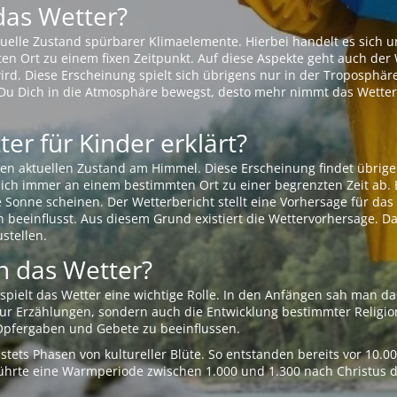
das Wetter?
aktuelle Zustand spürbarer Klimaelemente. Hierbei handelt es sich
Ort zu einem fixen Zeitpunkt. Auf diese Aspekte geht auch der W
rd. Diese Erscheinung spielt sich übrigens nur in der Troposphäre
Du Dich in die Atmosphäre bewegst, desto mehr nimmt das Wetter
er für Kinder erklärt?
en aktuellen Zustand am Himmel. Diese Erscheinung findet übrige
 sich immer an einem bestimmten Ort zu einer begrenzten Zeit ab. 
e Sonne scheinen. Der Wetterbericht stellt eine Vorhersage für d
en beeinflusst. Aus diesem Grund existiert die Wettervorhersage. D
stellen.
 das Wetter?
pielt das Wetter eine wichtige Rolle. In den Anfängen sah man da
 nur Erzählungen, sondern auch die Entwicklung bestimmter Relig
pfergaben und Gebete zu beeinflussen.
tets Phasen von kultureller Blüte. So entstanden bereits vor 10.
r führte eine Warmperiode zwischen 1.000 und 1.300 nach Christus