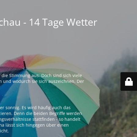
chau - 14 Tage Wetter
 die Stimmung aus. Doch sind sich viele
n und wodurch sie sich auszeichnen. Der
er sonnig. Es wird häufig auch das
zieren. Denn die beiden Begriffe werden
ngsverhältnisse stattfinden - so handelt
ima lässt sich hingegen über einen
icht.