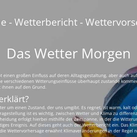
 - Wetterbericht - Wettervors
Das Wetter Morgen
einen großen Einfluss auf deren Alltagsgestaltung, aber auch auf
die verschiedenen Witterungseinflüsse überhaupt zustande komme
t ihnen auf den Grund.
erklärt?
ter um einen Zustand, der uns umgibt. Es regnet, ist warm, kalt od
agestellung ist es wichtig, zwischen Wetter und Klima zu differen
eidung erfolgt hierbei mithilfe der Zeitspanne, in der die Witteru
tiges Ereignis. Auf dieses geht auch der Wetterbericht ein. Das Kl
die Wettervorhersage erwähnt Klimaveränderungen in der Regel n