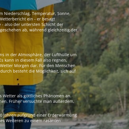
 um Niederschlag, Temperatur, Sonne,
etterbericht ein - er besagt
 - also der untersten Schicht der
geschehen ab, während gleichzeitig der
ns in der Atmosphäre, der Lufthülle um
Es kann in diesem Fall also regnen,
as Wetter Morgen dar. Für den Menschen
adurch besteht die Möglichkeit, sich auf
s Wetter als göttliches Phänomen an.
ionen. Früher versuchte man außerdem,
000 Jahren aufgrund einer Erderwärmung
 des Weiteren zu einem rasanten