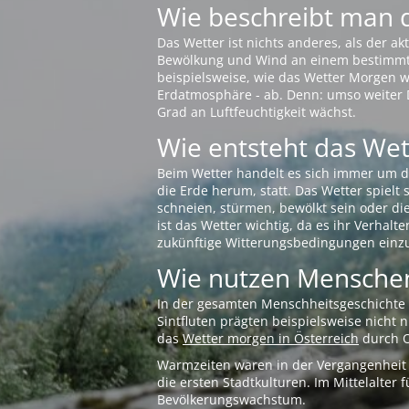
Wie beschreibt man 
Das Wetter ist nichts anderes, als der 
Bewölkung und Wind an einem bestimmten 
beispielsweise, wie das Wetter Morgen wi
Erdatmosphäre - ab. Denn: umso weiter 
Grad an Luftfeuchtigkeit wächst.
Wie entsteht das Wett
Beim Wetter handelt es sich immer um d
die Erde herum, statt. Das Wetter spielt
schneien, stürmen, bewölkt sein oder di
ist das Wetter wichtig, da es ihr Verhalt
zukünftige Witterungsbedingungen einzu
Wie nutzen Menschen
In der gesamten Menschheitsgeschichte s
Sintfluten prägten beispielsweise nicht
das
Wetter morgen in Österreich
durch O
Warmzeiten waren in der Vergangenheit s
die ersten Stadtkulturen. Im Mittelalte
Bevölkerungswachstum.