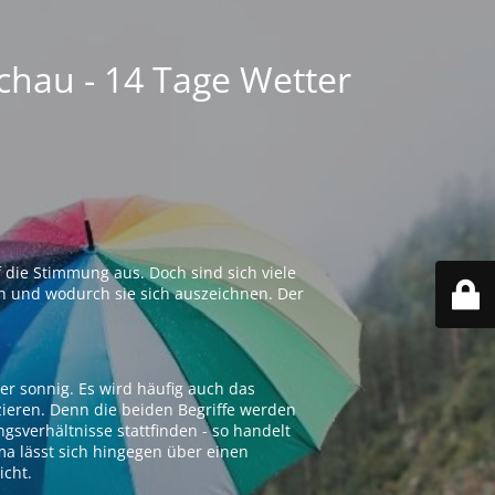
chau - 14 Tage Wetter
 die Stimmung aus. Doch sind sich viele
n und wodurch sie sich auszeichnen. Der
er sonnig. Es wird häufig auch das
zieren. Denn die beiden Begriffe werden
ngsverhältnisse stattfinden - so handelt
ima lässt sich hingegen über einen
icht.