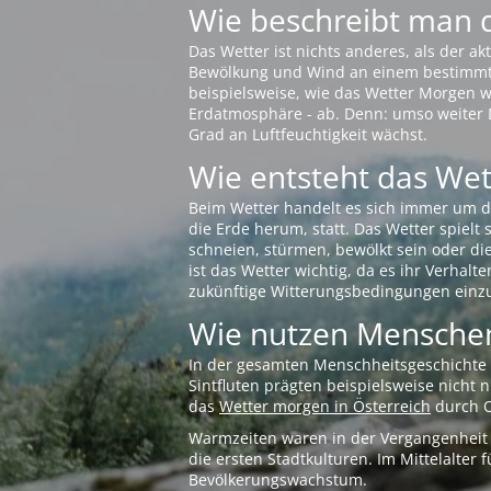
Wie beschreibt man 
Das Wetter ist nichts anderes, als der 
Bewölkung und Wind an einem bestimmten 
beispielsweise, wie das Wetter Morgen wi
Erdatmosphäre - ab. Denn: umso weiter 
Grad an Luftfeuchtigkeit wächst.
Wie entsteht das Wett
Beim Wetter handelt es sich immer um d
die Erde herum, statt. Das Wetter spielt
schneien, stürmen, bewölkt sein oder di
ist das Wetter wichtig, da es ihr Verhalt
zukünftige Witterungsbedingungen einzu
Wie nutzen Menschen
In der gesamten Menschheitsgeschichte s
Sintfluten prägten beispielsweise nicht
das
Wetter morgen in Österreich
durch O
Warmzeiten waren in der Vergangenheit s
die ersten Stadtkulturen. Im Mittelalte
Bevölkerungswachstum.