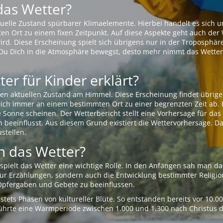
das Wetter?
aktuelle Zustand spürbarer Klimaelemente. Hierbei handelt es sich
Ort zu einem fixen Zeitpunkt. Auf diese Aspekte geht auch der W
rd. Diese Erscheinung spielt sich übrigens nur in der Troposphäre
Du Dich in die Atmosphäre bewegst, desto mehr nimmt das Wetter
er für Kinder erklärt?
en aktuellen Zustand am Himmel. Diese Erscheinung findet übrige
 sich immer an einem bestimmten Ort zu einer begrenzten Zeit ab. 
e Sonne scheinen. Der Wetterbericht stellt eine Vorhersage für d
en beeinflusst. Aus diesem Grund existiert die Wettervorhersage. D
stellen.
 das Wetter?
pielt das Wetter eine wichtige Rolle. In den Anfängen sah man da
 nur Erzählungen, sondern auch die Entwicklung bestimmter Relig
pfergaben und Gebete zu beeinflussen.
tets Phasen von kultureller Blüte. So entstanden bereits vor 10.
r führte eine Warmperiode zwischen 1.000 und 1.300 nach Christus