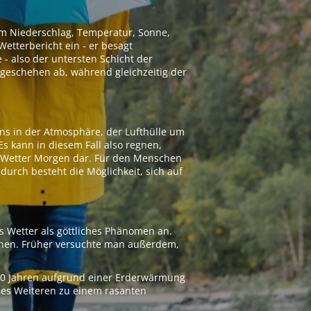
 um Niederschlag, Temperatur, Sonne,
etterbericht ein - er besagt
 - also der untersten Schicht der
geschehen ab, während gleichzeitig der
ns in der Atmosphäre, der Lufthülle um
Es kann in diesem Fall also regnen,
as Wetter Morgen dar. Für den Menschen
adurch besteht die Möglichkeit, sich auf
s Wetter als göttliches Phänomen an.
ionen. Früher versuchte man außerdem,
000 Jahren aufgrund einer Erderwärmung
 des Weiteren zu einem rasanten