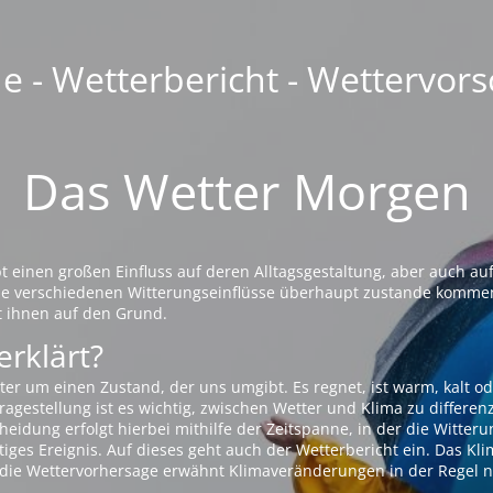
 - Wetterbericht - Wettervors
Das Wetter Morgen
einen großen Einfluss auf deren Alltagsgestaltung, aber auch auf
die verschiedenen Witterungseinflüsse überhaupt zustande komme
t ihnen auf den Grund.
erklärt?
ter um einen Zustand, der uns umgibt. Es regnet, ist warm, kalt od
agestellung ist es wichtig, zwischen Wetter und Klima zu differen
eidung erfolgt hierbei mithilfe der Zeitspanne, in der die Witteru
tiges Ereignis. Auf dieses geht auch der Wetterbericht ein. Das Kl
die Wettervorhersage erwähnt Klimaveränderungen in der Regel n